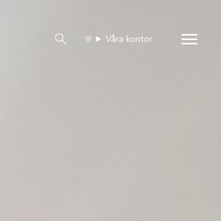
Våra kontor
team
Jobba med oss