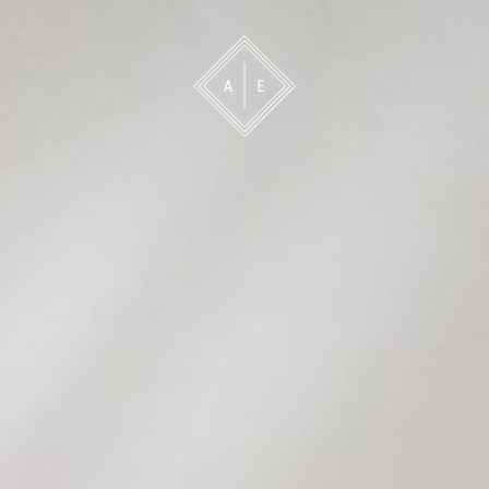
 oss
Bevakning
Franchise
Om oss
Vårt 