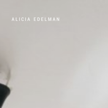
072-388 24 63
Våra hem
Sälj med