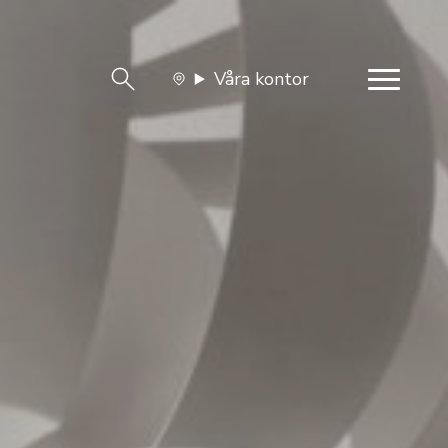
Våra kontor
team
Jobba med oss