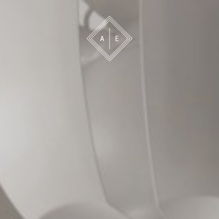
 oss
Bevakning
Franchise
Om oss
Vårt 