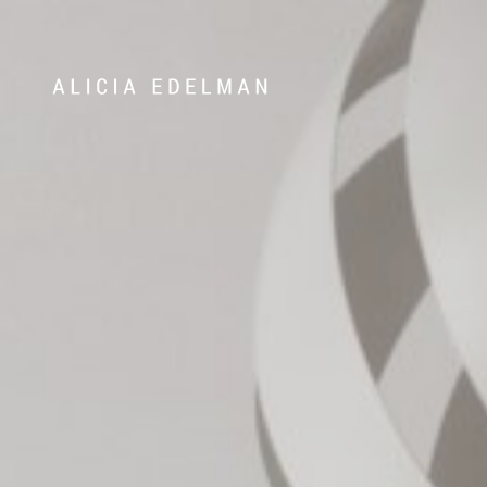
072-388 24 63
Våra hem
Sälj med