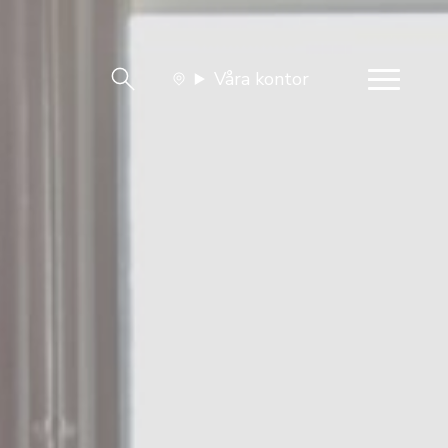
Våra kontor
team
Jobba med oss