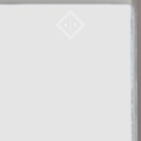
 oss
Bevakning
Franchise
Om oss
Vårt 