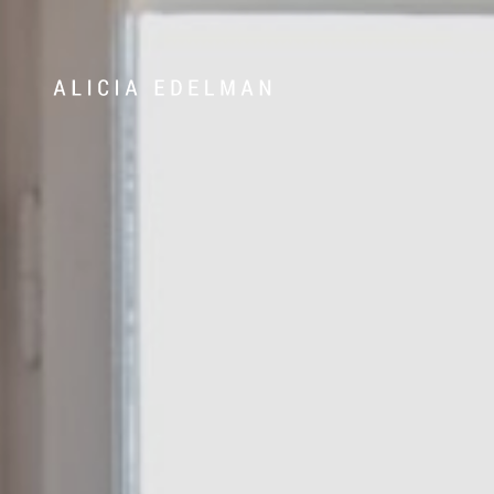
Våra hem
Sälj med