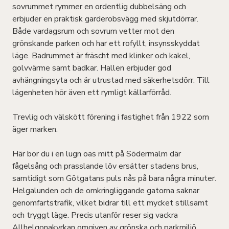
sovrummet rymmer en ordentlig dubbelsäng och
erbjuder en praktisk garderobsvägg med skjutdörrar.
Både vardagsrum och sovrum vetter mot den
grönskande parken och har ett rofyllt, insynsskyddat
läge. Badrummet är fräscht med klinker och kakel,
golvvärme samt badkar. Hallen erbjuder god
avhängningsyta och är utrustad med säkerhetsdörr. Till
lägenheten hör även ett rymligt källarförråd.
Trevlig och välskött förening i fastighet från 1922 som
äger marken.
Här bor du i en lugn oas mitt på Södermalm där
fågelsång och prasslande löv ersätter stadens brus,
samtidigt som Götgatans puls nås på bara några minuter.
Helgalunden och de omkringliggande gatorna saknar
genomfartstrafik, vilket bidrar till ett mycket stillsamt
och tryggt läge. Precis utanför reser sig vackra
Allhelgonakyrkan omgiven av grönska och parkmiljö.