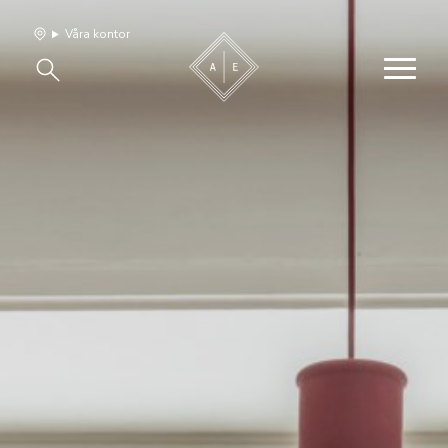
Våra kontor
Våra hem
Sälj med oss
Bevakning
Franchise
Om oss
Vårt team
Jobba med oss