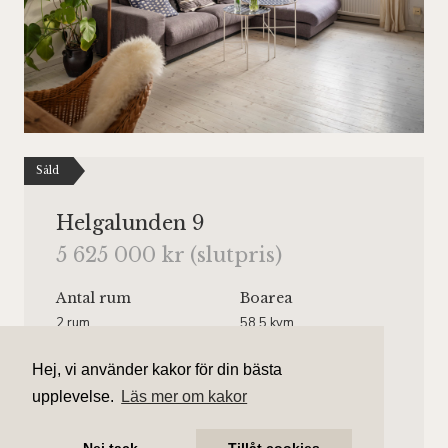
Såld
Helgalunden 9
5 625 000 kr (slutpris)
Antal rum
Boarea
2 rum
58.5 kvm
Område
Bostadstyp
Hej, vi använder kakor för din bästa
Södermalm
Lägenhet
upplevelse.
Läs mer om kakor
Våningsplan
Månadsavgift