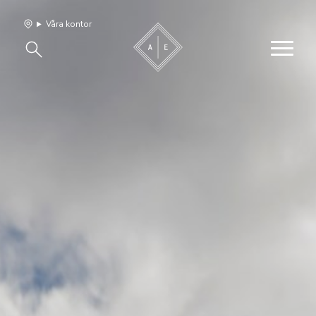
Våra kontor
Våra hem
Sälj med oss
Bevakning
Franchise
Om oss
Vårt team
Jobba med oss