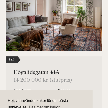
Såld
Högalidsgatan 44A
14 200 000 kr (slutpris)
Antal rum
Boarea
4 rum
116 kvm
Hej, vi använder kakor för din bästa
Område
Bostadstyp
upplevelse.
Läs mer om kakor