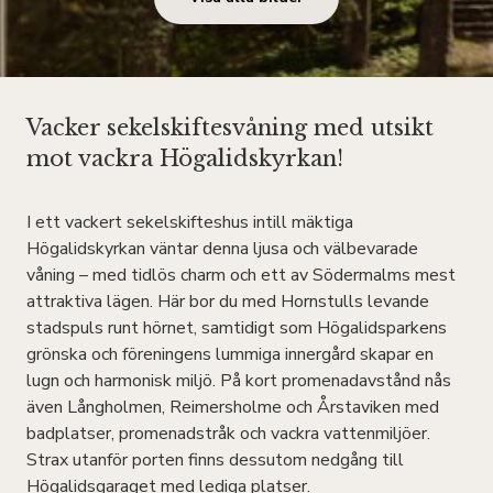
Vacker sekelskiftesvåning med utsikt
mot vackra Högalidskyrkan!
I ett vackert sekelskifteshus intill mäktiga
Högalidskyrkan väntar denna ljusa och välbevarade
våning – med tidlös charm och ett av Södermalms mest
attraktiva lägen. Här bor du med Hornstulls levande
stadspuls runt hörnet, samtidigt som Högalidsparkens
grönska och föreningens lummiga innergård skapar en
lugn och harmonisk miljö. På kort promenadavstånd nås
även Långholmen, Reimersholme och Årstaviken med
badplatser, promenadstråk och vackra vattenmiljöer.
Strax utanför porten finns dessutom nedgång till
Högalidsgaraget med lediga platser.