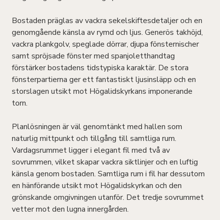
Bostaden präglas av vackra sekelskiftesdetaljer och en
genomgående känsla av rymd och ljus. Generös takhöjd,
vackra plankgolv, speglade dörrar, djupa fönsternischer
samt spröjsade fönster med spanjoletthandtag
förstärker bostadens tidstypiska karaktär. De stora
fönsterpartierna ger ett fantastiskt ljusinsläpp och en
storslagen utsikt mot Högalidskyrkans imponerande
torn.
Planlösningen är väl genomtänkt med hallen som
naturlig mittpunkt och tillgång till samtliga rum.
Vardagsrummet ligger i elegant fil med två av
sovrummen, vilket skapar vackra siktlinjer och en luftig
känsla genom bostaden. Samtliga rum i fil har dessutom
en hänförande utsikt mot Högalidskyrkan och den
grönskande omgivningen utanför. Det tredje sovrummet
vetter mot den lugna innergården.