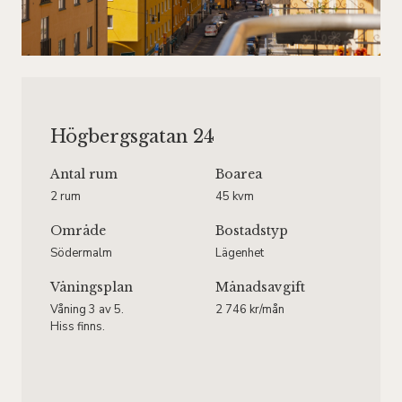
Högbergsgatan 24
Antal rum
Boarea
2 rum
45 kvm
Område
Bostadstyp
Södermalm
Lägenhet
Våningsplan
Månadsavgift
Våning 3 av 5.
2 746 kr/mån
Hiss finns.