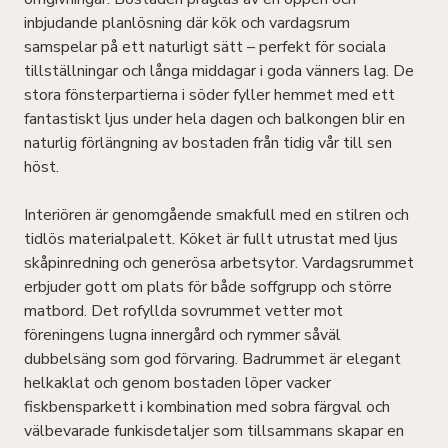
inbjudande planlösning där kök och vardagsrum
samspelar på ett naturligt sätt – perfekt för sociala
tillställningar och långa middagar i goda vänners lag. De
stora fönsterpartierna i söder fyller hemmet med ett
fantastiskt ljus under hela dagen och balkongen blir en
naturlig förlängning av bostaden från tidig vår till sen
höst.
Interiören är genomgående smakfull med en stilren och
tidlös materialpalett. Köket är fullt utrustat med ljus
skåpinredning och generösa arbetsytor. Vardagsrummet
erbjuder gott om plats för både soffgrupp och större
matbord. Det rofyllda sovrummet vetter mot
föreningens lugna innergård och rymmer såväl
dubbelsäng som god förvaring. Badrummet är elegant
helkaklat och genom bostaden löper vacker
fiskbensparkett i kombination med sobra färgval och
välbevarade funkisdetaljer som tillsammans skapar en