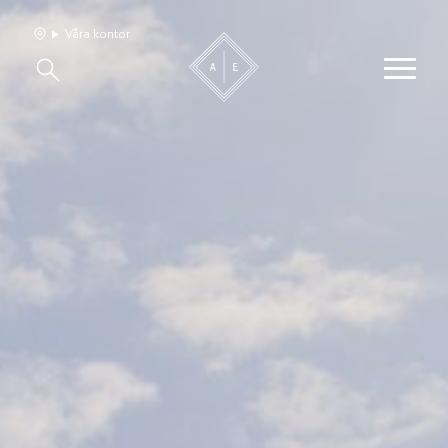
Våra kontor
Våra hem
Sälj med oss
Bevakning
Franchise
Om oss
Vårt team
Jobba med oss