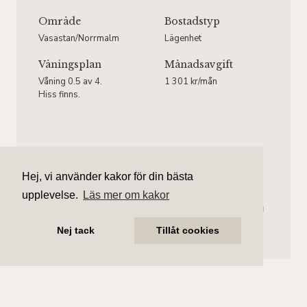
Område
Bostadstyp
Vasastan/Norrmalm
Lägenhet
Våningsplan
Månadsavgift
Våning 0.5 av 4.
1 301 kr/mån
Hiss finns.
Amanda Treutiger
Hej, vi använder kakor för din bästa
Ansvarig mäklare
upplevelse.
Läs mer om kakor
amanda.treutiger@aliciaedelman.se
072-388 24 07
Nej tack
Tillåt cookies