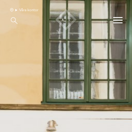
Våra kontor
Våra hem
Sälj med oss
Bevakning
Franchise
Om oss
Vårt team
Jobba med oss