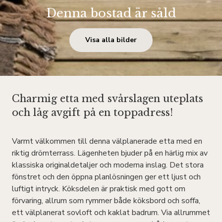
Denna bostad är såld
Visa alla bilder
Charmig etta med svårslagen uteplats
och låg avgift på en toppadress!
Varmt välkommen till denna välplanerade etta med en
riktig drömterrass. Lägenheten bjuder på en härlig mix av
klassiska originaldetaljer och moderna inslag. Det stora
fönstret och den öppna planlösningen ger ett ljust och
luftigt intryck. Köksdelen är praktisk med gott om
förvaring, allrum som rymmer både köksbord och soffa,
ett välplanerat sovloft och kaklat badrum. Via allrummet