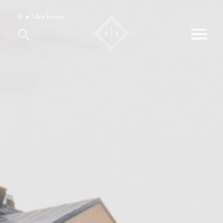
Våra kontor
Våra hem
Sälj med oss
Bevakning
Franchise
Om oss
Vårt team
Jobba med oss