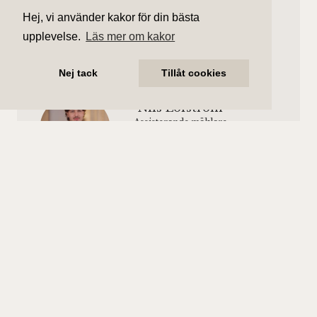
Hej, vi använder kakor för din bästa
Henrik Duong
upplevelse.
Läs mer om kakor
Ansvarig mäklare
henrik.duong@aliciaedelman.se
076-396 57 55
Nej tack
Tillåt cookies
Nils Löfström
Assisterande mäklare
nils.lofstrom@aliciaedelman.se
076-311 02 36