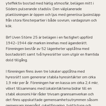
yteffektiv bostad med härlig atmosfär, belägen mitt i
Söders pulserande stadsliv. Den välplanerade
planlösningen är öppen och ljus med generösa ljusinsläpp
från stora fönsterpartier i både sovrum, vardagsrum och
kök.
Brf Uven Större 25 är belägen i en fastighet uppförd
1942–1944 där marken innehas med äganderätt.
Föreningen består av 52 lägenheter upplåtna med
bostadsrätt samt två hyresrätter som utgör en framtida
dold tillgång.
I föreningen finns även tre lokaler upplåtna med
hyresrätt som genererar stabila hyresintäkter om cirka
1,9 mkr per år. Föreningen har en kassa om cirka 2,4 mkr,
vilket tillsammans med lokalintäkterna bidrar till en
stabil ekonomi.Här råder trivsam grannsamverkan och
det finns uppskattade gemensamhetsutrymmen såsom
gemensam innergård, cykelförvaring, tvättstuga och