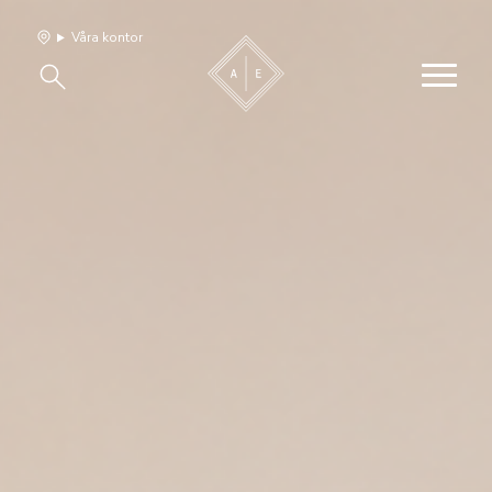
Våra kontor
Våra hem
Sälj med oss
Bevakning
Franchise
Om oss
Vårt team
Jobba med oss