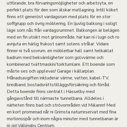
utförande, bra förvaringsmöjligheter och arbetsyta, en
perfekt plats för den som älskar matlagning. Intill köket
finns ett generöst vardagsrum med plats för en stor
soffgrupp och övrig möblering. En ljuvlig balkong i soligt
läge som nås från vardagsrummet. Balkongen är belägen
med en fin utsikt mot grönområde, här kan ni i lugn och ro
avnjuta en härlig frukost samt solens strålar. Vidare
finner ni två sovrum, en möblerbar hall samt helkaklat
badrum med bekvämligheter som golvvärme och
kombinerad tvättmaskin/torktumlare. Ett boende som
måste ses och upplevas! Garage i källarplan.
Månadsavgiften inkluderar värme, vatten, kabel-TV,
bredband, bostadsrättstilläggsförsäkring och förråd.
Detta boende finns centralt i Hässelby med
gångavstånd till närmaste tunnelbana. Alldeles i
närheten finns bad och strövområden vid Mälaren! Med
en kort promenad når ni Grimsta naturreservat med fina
motionsspår och inom några minuter med tunnelbanan är
ni vid Vällingby Centrum.