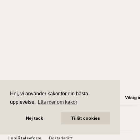
Hej, vi använder kakor för din bästa
Fakta
Byggnad
Förening
Ekonomi
Dokument
Viktig i
upplevelse.
Läs mer om kakor
Nej tack
Tillåt cookies
Bostadsinformation
Upplåtelseform
Bostadsrätt