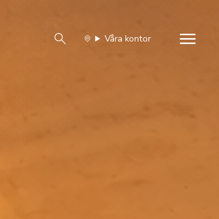
Våra kontor
team
Jobba med oss