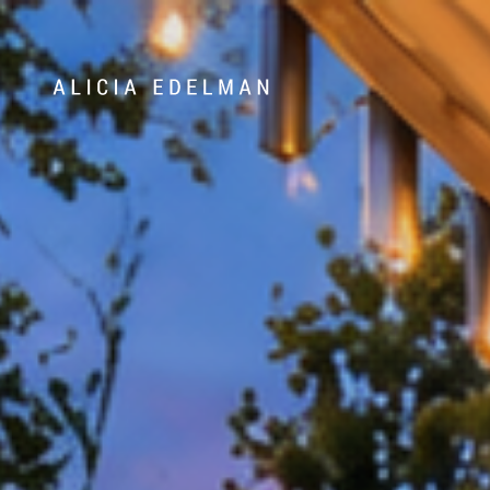
070-445 51 47
Våra hem
Sälj med