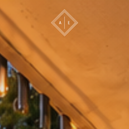
 oss
Bevakning
Franchise
Om oss
Vårt 