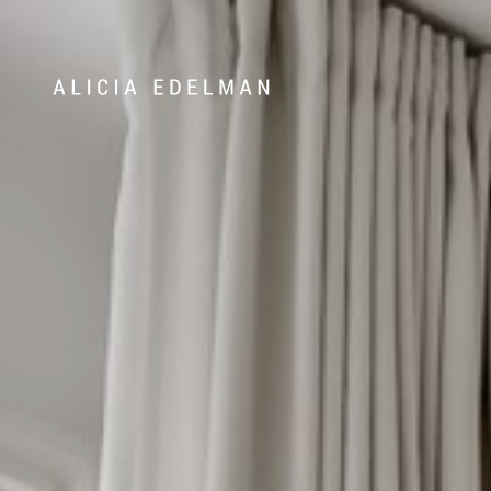
Våra hem
Sälj med