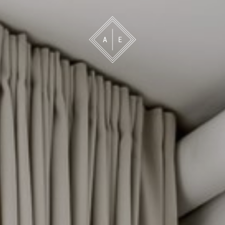
 oss
Bevakning
Franchise
Om oss
Vårt 