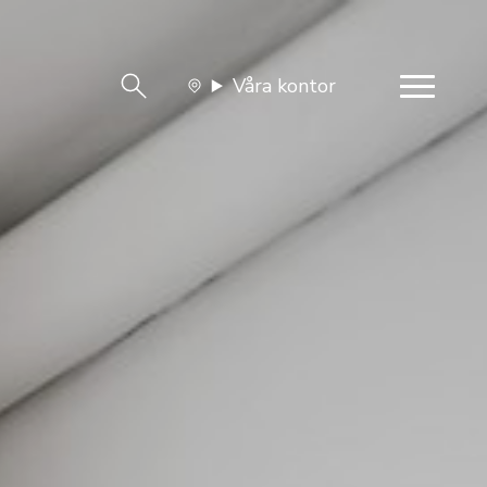
Våra kontor
team
Jobba med oss