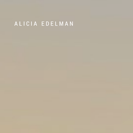
Våra hem
Sälj med