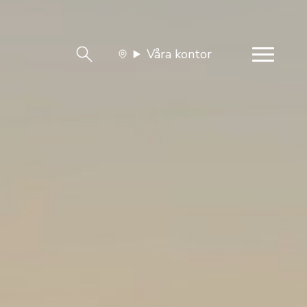
Våra kontor
team
Jobba med oss