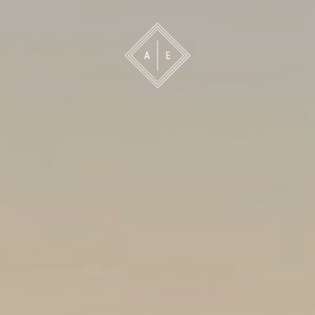
 oss
Bevakning
Franchise
Om oss
Vårt 