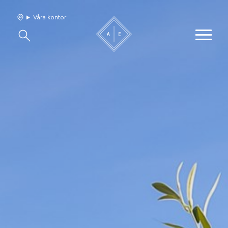
Våra kontor
Våra hem
Sälj med oss
Bevakning
Franchise
Om oss
Vårt team
Jobba med oss