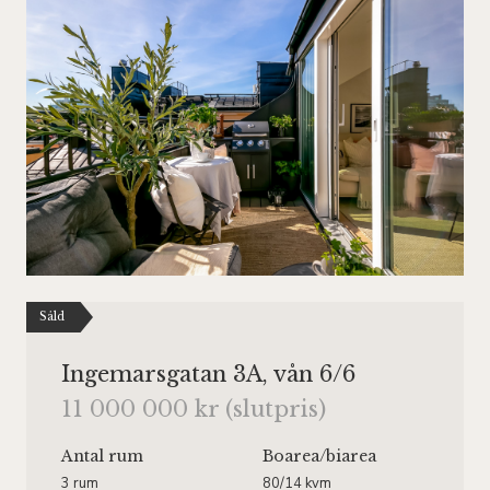
Såld
Ingemarsgatan 3A, vån 6/6
11 000 000 kr (slutpris)
Antal rum
Boarea
/biarea
3 rum
80/14 kvm