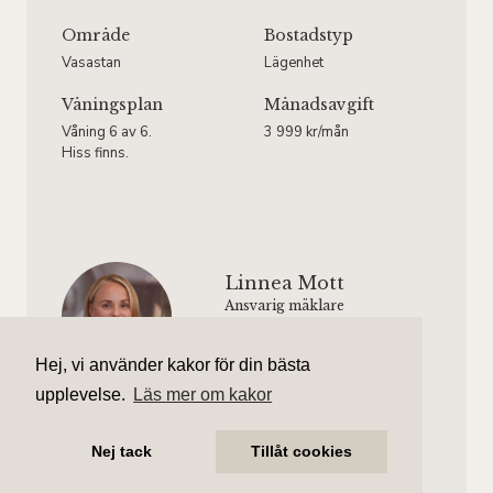
Område
Bostadstyp
Vasastan
Lägenhet
Våningsplan
Månadsavgift
Våning 6 av 6.
3 999 kr/mån
Hiss finns.
Linnea Mott
Ansvarig mäklare
linnea.mott@aliciaedelman.se
072-388 24 08
Hej, vi använder kakor för din bästa
upplevelse.
Läs mer om kakor
Andrea Enström
Assisterande mäklare
Nej tack
Tillåt cookies
andrea.enstrom@aliciaedelman.se
072-388 24 16