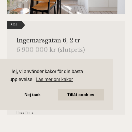
Såld
Ingemarsgatan 6, 2 tr
6 900 000 kr (slutpris)
Antal rum
Boarea
2 rum
55 kvm
Hej, vi använder kakor för din bästa
upplevelse.
Läs mer om kakor
Område
Bostadstyp
Sibirien / Vasastan
Lägenhet
Nej tack
Tillåt cookies
Våningsplan
Månadsavgift
Våning 2 av 5.
1 735 kr/mån
Hiss finns.