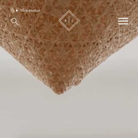
Våra kontor
Våra hem
Sälj med oss
Bevakning
Franchise
Om oss
Vårt team
Jobba med oss