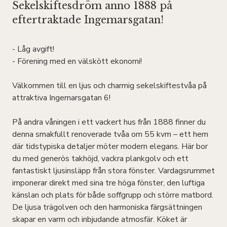
Sekelskiftesdröm anno 1888 på
eftertraktade Ingemarsgatan!
- Låg avgift!
- Förening med en välskött ekonomi!
Välkommen till en ljus och charmig sekelskiftestvåa på
attraktiva Ingemarsgatan 6!
På andra våningen i ett vackert hus från 1888 finner du
denna smakfullt renoverade tvåa om 55 kvm – ett hem
där tidstypiska detaljer möter modern elegans. Här bor
du med generös takhöjd, vackra plankgolv och ett
fantastiskt ljusinsläpp från stora fönster. Vardagsrummet
imponerar direkt med sina tre höga fönster, den luftiga
känslan och plats för både soffgrupp och större matbord.
De ljusa trägolven och den harmoniska färgsättningen
skapar en varm och inbjudande atmosfär. Köket är