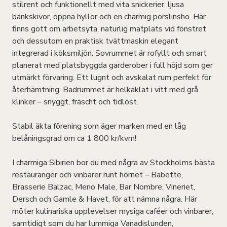
stilrent och funktionellt med vita snickerier, ljusa
bänkskivor, öppna hyllor och en charmig porslinsho. Här
finns gott om arbetsyta, naturlig matplats vid fönstret
och dessutom en praktisk tvättmaskin elegant
integrerad i köksmiljön. Sovrummet är rofyllt och smart
planerat med platsbyggda garderober i full höjd som ger
utmärkt förvaring. Ett lugnt och avskalat rum perfekt för
återhämtning. Badrummet är helkaklat i vitt med grå
klinker – snyggt, fräscht och tidlöst.
Stabil äkta förening som äger marken med en låg
belåningsgrad om ca 1 800 kr/kvm!
I charmiga Sibirien bor du med några av Stockholms bästa
restauranger och vinbarer runt hörnet – Babette,
Brasserie Balzac, Meno Male, Bar Nombre, Vineriet,
Dersch och Gamle & Havet, för att nämna några. Här
möter kulinariska upplevelser mysiga caféer och vinbarer,
samtidigt som du har lummiga Vanadislunden,