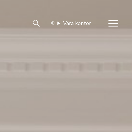
Våra kontor
team
Jobba med oss