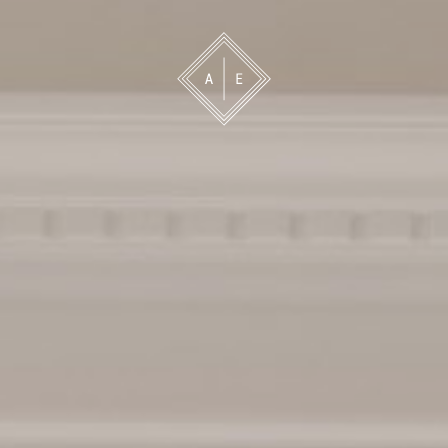
 oss
Bevakning
Franchise
Om oss
Vårt 