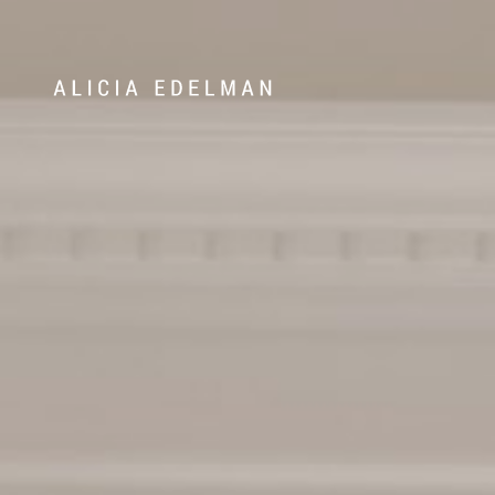
Våra hem
Sälj med