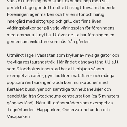
Välskött förening med stabil ekonomi ihop med sitt
perfekta läge gör detta till ett riktigt trivsamt boende.
Föreningen äger marken och har en stor och härlig
innergård med sittgrupp och grill, det finns även
vädringsbalkonger på varje våningsplan för föreningens
medlemmar att nyttja. Utöver detta har föreningen en
gemensam vinkällare som nås från gården.
Utmärkt läge i Vasastan som kryllar av mysiga gator och
trevliga restaurangstråk. Här är det gångavstånd till allt
som Stockholms innerstad har att erbjuda såsom
exempelvis caféer, gym, butiker, mataffärer och många
populära restauranger. Goda kommunikationer med
flertalet busslinjer och samtliga tunnelbanelinjer och
pendeltåg från Stockholms centralstation (ca 5 minuters
gångavstånd). Nära till grönområden som exempelvis
Tegnérlunden, Hagaparken, Observatorielunden och
Vasaparken.