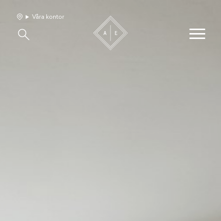
Våra kontor
Våra hem
Sälj med oss
Bevakning
Franchise
Om oss
Vårt team
Jobba med oss