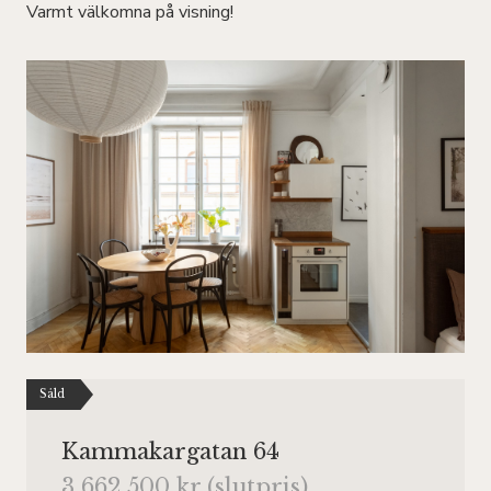
Varmt välkomna på visning!
Såld
Kammakargatan 64
3 662 500 kr (slutpris)