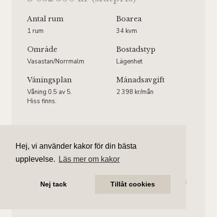
Antal rum
Boarea
1 rum
34 kvm
Område
Bostadstyp
Vasastan/Norrmalm
Lägenhet
Våningsplan
Månadsavgift
Våning 0.5 av 5.
2 398 kr/mån
Hiss finns.
Hej, vi använder kakor för din bästa
Amanda Treutiger
upplevelse.
Läs mer om kakor
Ansvarig mäklare
amanda.treutiger@aliciaedelman.se
Nej tack
Tillåt cookies
072-388 24 07