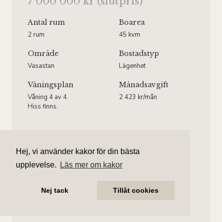
7 000 000 kr (slutpris)
Antal rum
Boarea
2 rum
45 kvm
Område
Bostadstyp
Vasastan
Lägenhet
Våningsplan
Månadsavgift
Våning 4 av 4.
2 423 kr/mån
Hiss finns.
Hej, vi använder kakor för din bästa
Charlotta Blick
upplevelse.
Läs mer om kakor
Ansvarig mäklare
charlotta.blick@aliciaedelman.se
Nej tack
Tillåt cookies
072-388 24 20