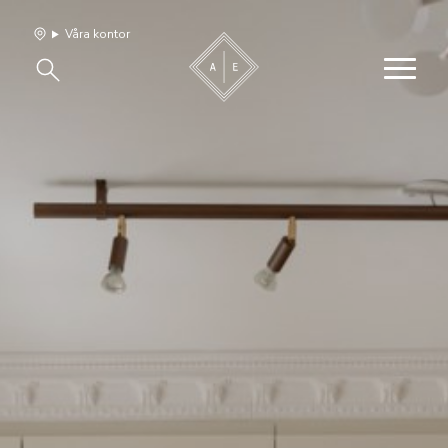
Våra kontor
Våra hem
Sälj med oss
Bevakning
Franchise
Om oss
Vårt team
Jobba med oss