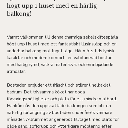
högt upp i huset med en härlig
balkong!
Varmt välkommen till denna charmiga sekelskiftespärla
högt upp i huset med ett fantastiskt ljusinsläpp och en
underbar balkong mot lugnt läge. Här möts tidstypisk
karaktär och modern komfort i en välplanerad bostad
med härlig rymd, vackra materialval och en inbjudande
atmosfär.
Bostaden erbjuder ett fräscht och stilrent helkaklat
badrum. Det trivsamma köket har goda
förvaringsmöjligheter och plats för ett mindre matbord.
Härifrån nås den uppskattade balkongen som blir en
naturlig förlängning av bostaden under årets varmare
månader. Allrummet är generöst tilltaget med plats för
både säng, soffgrupp och ytterligare möblering efter