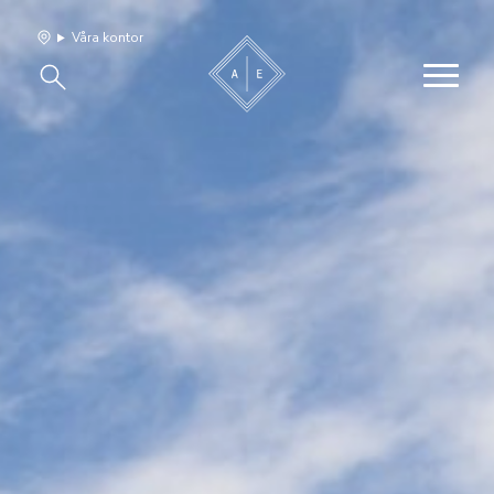
Våra kontor
Våra hem
Sälj med oss
Bevakning
Franchise
Om oss
Vårt team
Jobba med oss