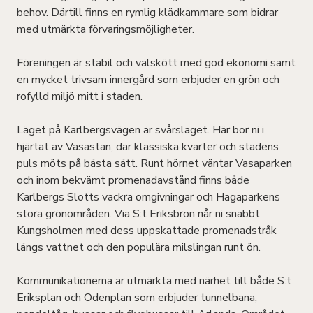
behov. Därtill finns en rymlig klädkammare som bidrar
med utmärkta förvaringsmöjligheter.
Föreningen är stabil och välskött med god ekonomi samt
en mycket trivsam innergård som erbjuder en grön och
rofylld miljö mitt i staden.
Läget på Karlbergsvägen är svårslaget. Här bor ni i
hjärtat av Vasastan, där klassiska kvarter och stadens
puls möts på bästa sätt. Runt hörnet väntar Vasaparken
och inom bekvämt promenadavstånd finns både
Karlbergs Slotts vackra omgivningar och Hagaparkens
stora grönområden. Via S:t Eriksbron når ni snabbt
Kungsholmen med dess uppskattade promenadstråk
längs vattnet och den populära milslingan runt ön.
Kommunikationerna är utmärkta med närhet till både S:t
Eriksplan och Odenplan som erbjuder tunnelbana,