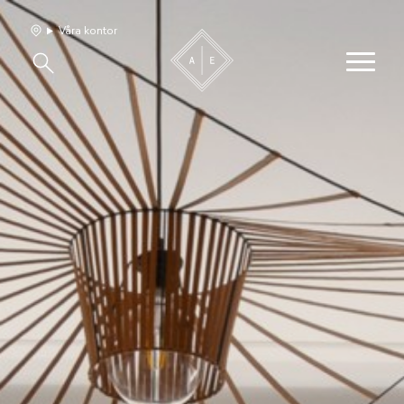
Våra kontor
Våra hem
Sälj med oss
Bevakning
Franchise
Om oss
Vårt team
Jobba med oss