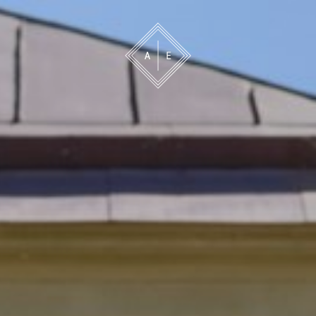
 oss
Bevakning
Franchise
Om oss
Vårt 