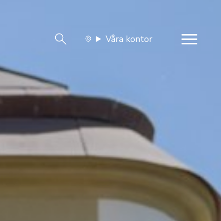
Våra kontor
team
Jobba med oss