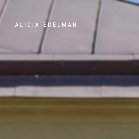
Våra hem
Sälj med