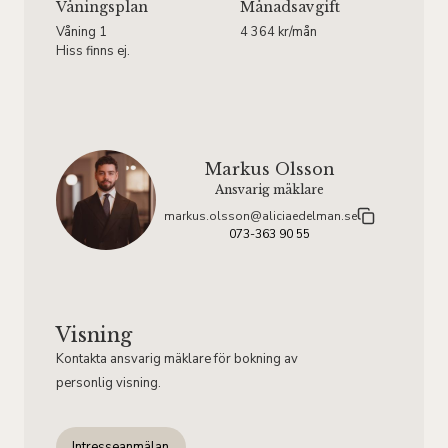
Våningsplan
Månadsavgift
Våning 1
4 364 kr/mån
Hiss finns ej.
Markus Olsson
Ansvarig mäklare
markus.olsson@aliciaedelman.se
073-363 90 55
Visning
Kontakta ansvarig mäklare för bokning av
personlig visning.
Intresseanmälan