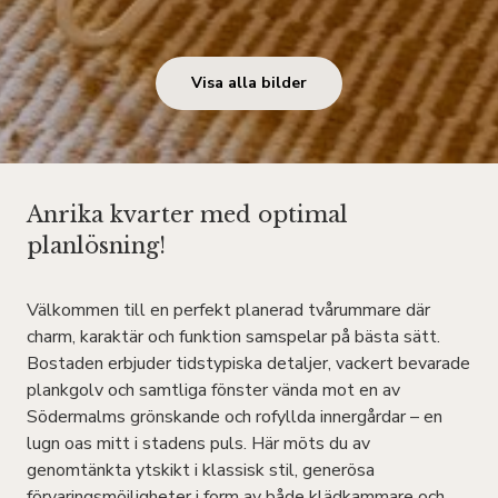
Visa alla bilder
Anrika kvarter med optimal
planlösning!
Välkommen till en perfekt planerad tvårummare där
charm, karaktär och funktion samspelar på bästa sätt.
Bostaden erbjuder tidstypiska detaljer, vackert bevarade
plankgolv och samtliga fönster vända mot en av
Södermalms grönskande och rofyllda innergårdar – en
lugn oas mitt i stadens puls. Här möts du av
genomtänkta ytskikt i klassisk stil, generösa
förvaringsmöjligheter i form av både klädkammare och