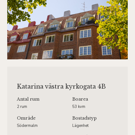
Katarina västra kyrkogata 4B
Antal rum
Boarea
2 rum
53 kvm
Område
Bostadstyp
Södermalm
Lägenhet