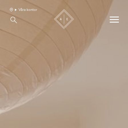
Våra kontor
Våra hem
Sälj med oss
Bevakning
Franchise
Om oss
Vårt team
Jobba med oss