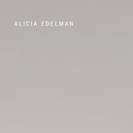
Våra hem
Sälj med