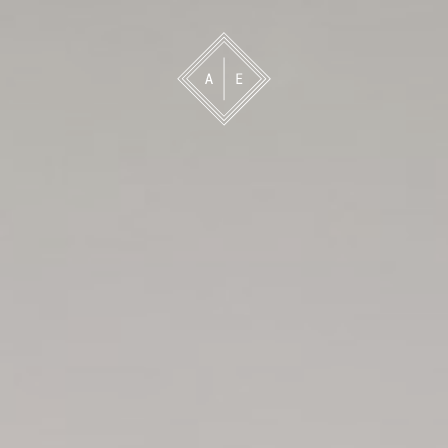
 oss
Bevakning
Franchise
Om oss
Vårt 