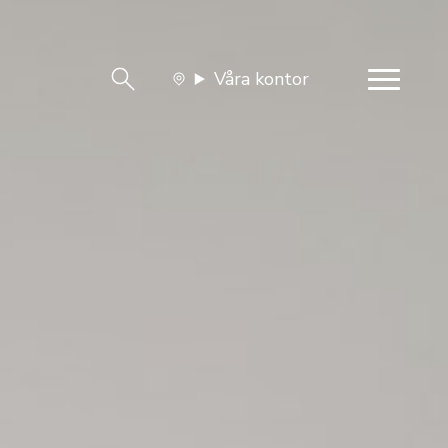
Våra kontor
team
Jobba med oss