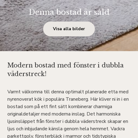
Denna bostad är såld
Visa alla bilder
Modern bostad med fönster i dubbla
väderstreck!
Varmt välkomna till denna optimalt planerade etta med
nyrenoverat kök i populära Traneberg. Här kliver ni in i en
bostad som på ett fint sätt kombinerar charmiga
originaldetaljer med moderna inslag. Det harmoniska
ljusinsläppet från fönster i dubbla väderstreck skapar en
ljus och inbjudande känsla genom hela hemmet. Vackra
parkettgolv, fönsterbläck i marmor och tidstypiska