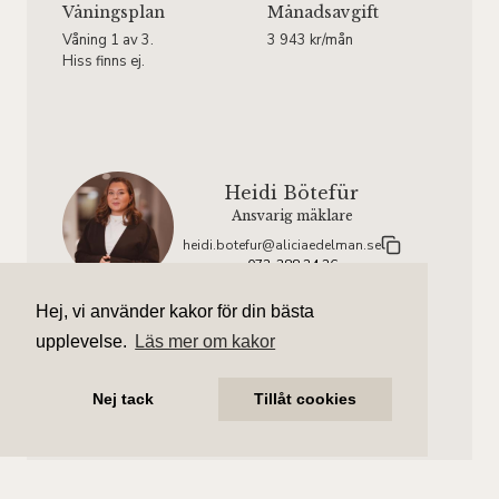
Våningsplan
Månadsavgift
Våning 1 av 3.
3 943 kr/mån
Hiss finns ej.
Heidi Bötefür
Ansvarig mäklare
heidi.botefur@aliciaedelman.se
072-388 24 26
Hej, vi använder kakor för din bästa
Marcus Ljungdahl
upplevelse.
Läs mer om kakor
Assisterande mäklare
marcus.ljungdahl@aliciaedelman.se
072-388 24 01
Nej tack
Tillåt cookies