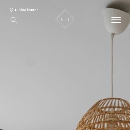
Våra kontor
Våra hem
Sälj med oss
Bevakning
Franchise
Om oss
Vårt team
Jobba med oss