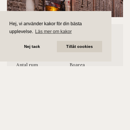
Hej, vi använder kakor för din bästa
Såld
upplevelse.
Läs mer om kakor
Kocksgatan 11
Nej tack
Tillåt cookies
10 200 000 kr (slutpris)
Antal rum
Boarea
4 rum
87 kvm
Område
Bostadstyp
Södermalm
Lägenhet
Våningsplan
Månadsavgift
Våning 5
2 079 kr/mån
Hiss finns.