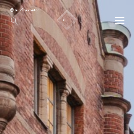
Våra kontor
Våra hem
Sälj med oss
Bevakning
Franchise
Om oss
Vårt team
Jobba med oss