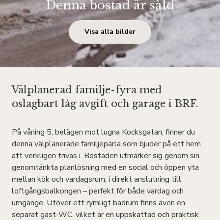
Denna bostad är såld
Visa alla bilder
Välplanerad familje-fyra med
oslagbart låg avgift och garage i BRF.
På våning 5, belägen mot lugna Kocksgatan, finner du
denna välplanerade familjepärla som bjuder på ett hem
att verkligen trivas i. Bostaden utmärker sig genom sin
genomtänkta planlösning med en social och öppen yta
mellan kök och vardagsrum, i direkt anslutning till
loftgångsbalkongen – perfekt för både vardag och
umgänge. Utöver ett rymligt badrum finns även en
separat gäst-WC, vilket är en uppskattad och praktisk