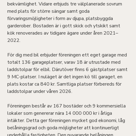
bekvämlighet. Vidare erbjuds tre välplanerade sovrum
med plats för större sängar samt goda
förvaringsmöjligheter i form av djupa, platsbyggda
garderober. Bostaden är i gott skick och ytskikt samt
kök renoverades av tidigare ägare under åren 2021–
2022.
För dig med bil erbjuder föreningen ett eget garage med
totalt 136 garageplatser, varav 18 är utrustade med
laddstolpar för elbil. Därutöver finns 6 gästplatser samt
9 MC-platser. I nuläget är det ingen kö till garaget, en
plats kostar ca 840 kr. Samtliga platser förbereds för
laddstolpar under våren 2026.
Föreningen består av 167 bostäder och 9 kommersiella
lokaler som genererar nära 14 000 000 kr i årliga
intäkter. Detta ger föreningen mycket god ekonomi, låg
belåningsgrad och goda möjligheter att kontinuerligt
underhålla fastigheten. Den nuvarande belåningen