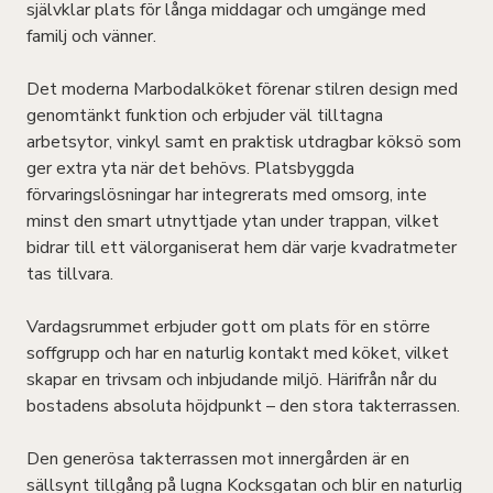
självklar plats för långa middagar och umgänge med
familj och vänner.
Det moderna Marbodalköket förenar stilren design med
genomtänkt funktion och erbjuder väl tilltagna
arbetsytor, vinkyl samt en praktisk utdragbar köksö som
ger extra yta när det behövs. Platsbyggda
förvaringslösningar har integrerats med omsorg, inte
minst den smart utnyttjade ytan under trappan, vilket
bidrar till ett välorganiserat hem där varje kvadratmeter
tas tillvara.
Vardagsrummet erbjuder gott om plats för en större
soffgrupp och har en naturlig kontakt med köket, vilket
skapar en trivsam och inbjudande miljö. Härifrån når du
bostadens absoluta höjdpunkt – den stora takterrassen.
Den generösa takterrassen mot innergården är en
sällsynt tillgång på lugna Kocksgatan och blir en naturlig