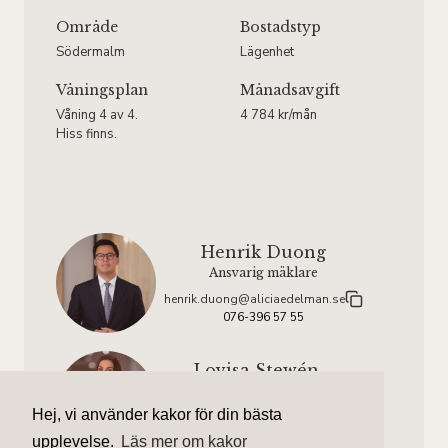
Område
Bostadstyp
Södermalm
Lägenhet
Våningsplan
Månadsavgift
Våning 4 av 4.
4 784 kr/mån
Hiss finns.
Henrik Duong
Ansvarig mäklare
henrik.duong@aliciaedelman.se
076-396 57 55
Lovisa Stewén
Assisterande mäklare
Hej, vi använder kakor för din bästa
lovisa.stewen@aliciaedelman.se
070-666 40 99
upplevelse.
Läs mer om kakor