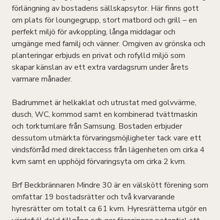
förlängning av bostadens sällskapsytor. Här finns gott
om plats för loungegrupp, stort matbord och grill – en
perfekt miljö för avkoppling, långa middagar och
umgänge med familj och vänner. Omgiven av grönska och
planteringar erbjuds en privat och rofylld miljö som
skapar känslan av ett extra vardagsrum under årets
varmare månader.
Badrummet är helkaklat och utrustat med golvvärme,
dusch, WC, kommod samt en kombinerad tvättmaskin
och torktumlare från Samsung. Bostaden erbjuder
dessutom utmärkta förvaringsmöjligheter tack vare ett
vindsförråd med direktaccess från lägenheten om cirka 4
kvm samt en upphöjd förvaringsyta om cirka 2 kvm.
Brf Beckbrännaren Mindre 30 är en välskött förening som
omfattar 19 bostadsrätter och två kvarvarande
hyresrätter om totalt ca 61 kvm. Hyresrätterna utgör en