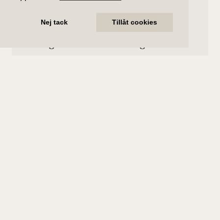
Nej tack
Tillåt cookies
6 dagar kvar till visning.
Torsdag 13
augusti
kl 17:00 - 17:30
Huvudvisning -Anmälan krävs
Söndag 16
augusti
kl 11:00 - 11:45
Huvudvisning- Anmälan krävs
Boka visning
Intresseanmälan