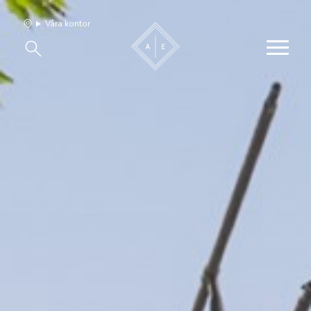
Våra kontor
Våra hem
Sälj med oss
Bevakning
Franchise
Om oss
Vårt team
Jobba med oss