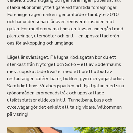
värdefull dold tillgång och ger föreningen potential att
stärka ekonomin ytterligare vid framtida försäljningar.
Föreningen äger marken, genomförde stambyte 2010
och har under senare år även renoverat fasaden mot
gatan. För medlemmarna finns en trivsam innergård med
planteringar, utemöbler och grill – en uppskattad grön
oas för avkoppling och umgänge.
Läget är svårslaget. På lugna Kocksgatan bor du ett
stenkast från Nytorget och SoFo – ett av Södermalms
mest uppskattade kvarter med ett brett utbud av
restauranger, caféer, barer, butiker, gym och yogastudios.
Samtidigt finns Vitabergsparken och Fjällgatan med sina
grönområden, promenadstråk och uppskattade
utsiktsplatser alldeles intill. Tunnelbana, buss och
cykelvägar gör det enkelt att ta sig vidare. Välkommen
på visning!