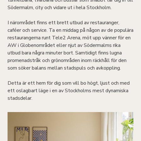
tunnelbana, tvärbana och bussar som snabbt tar dig in till
Södermalm, city och vidare ut i hela Stockholm.
I närområdet finns ett brett utbud av restauranger,
caféer och service. Ta en middag på någon av de populära
restaurangerna runt Tele2 Arena, möt upp vänner för en
AW i Globenområdet eller njut av Södermalms rika
utbud bara några minuter bort. Samtidigt finns lugna
promenadstråk och grönområden inom räckhåll för den
som söker balans mellan stadspuls och avkoppling.
Detta är ett hem för dig som vill bo högt, ljust och med
ett oslagbart läge i en av Stockholms mest dynamiska
stadsdelar.