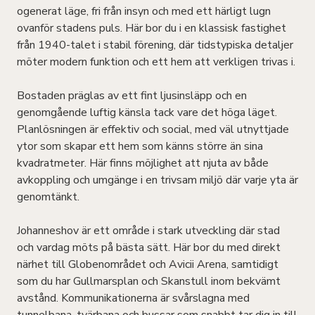
ogenerat läge, fri från insyn och med ett härligt lugn
ovanför stadens puls. Här bor du i en klassisk fastighet
från 1940-talet i stabil förening, där tidstypiska detaljer
möter modern funktion och ett hem att verkligen trivas i.
Bostaden präglas av ett fint ljusinsläpp och en
genomgående luftig känsla tack vare det höga läget.
Planlösningen är effektiv och social, med väl utnyttjade
ytor som skapar ett hem som känns större än sina
kvadratmeter. Här finns möjlighet att njuta av både
avkoppling och umgänge i en trivsam miljö där varje yta är
genomtänkt.
Johanneshov är ett område i stark utveckling där stad
och vardag möts på bästa sätt. Här bor du med direkt
närhet till Globenområdet och Avicii Arena, samtidigt
som du har Gullmarsplan och Skanstull inom bekvämt
avstånd. Kommunikationerna är svårslagna med