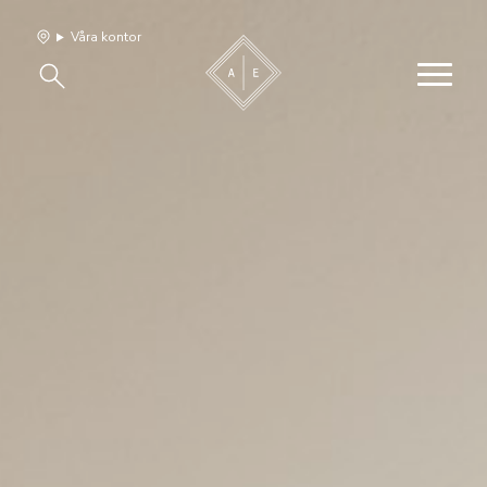
Våra kontor
Våra hem
Sälj med oss
Bevakning
Franchise
Om oss
Vårt team
Jobba med oss