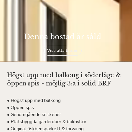
Denna bostad är såld
Visa alla bilder
Högst upp med balkong i söderläge &
öppen spis - möjlig 3:a i solid BRF
• Högst upp med balkong
• Öppen spis
• Genomgående snickerier
• Platsbyggda garderober & bokhyllor
• Original fiskbensparkett & förvaring