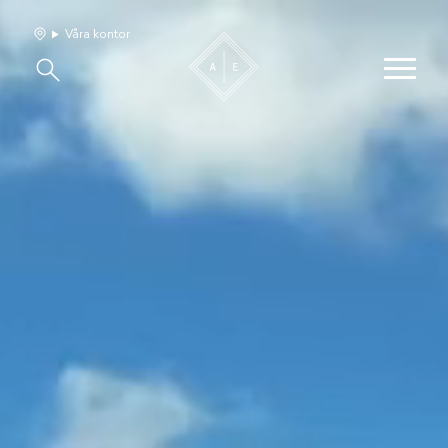
Våra kontor
Våra hem
Sälj med oss
Bevakning
Franchise
Om oss
Vårt team
Jobba med oss