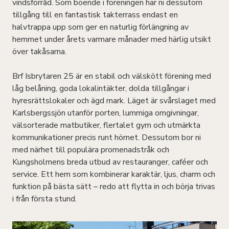
vindsförråd. Som boende i föreningen har ni dessutom
tillgång till en fantastisk takterrass endast en
halvtrappa upp som ger en naturlig förlängning av
hemmet under årets varmare månader med härlig utsikt
över takåsarna.
Brf Isbrytaren 25 är en stabil och välskött förening med
låg belåning, goda lokalintäkter, dolda tillgångar i
hyresrättslokaler och ägd mark. Läget är svårslaget med
Karlsbergssjön utanför porten, lummiga omgivningar,
välsorterade matbutiker, flertalet gym och utmärkta
kommunikationer precis runt hörnet. Dessutom bor ni
med närhet till populära promenadstråk och
Kungsholmens breda utbud av restauranger, caféer och
service. Ett hem som kombinerar karaktär, ljus, charm och
funktion på bästa sätt – redo att flytta in och börja trivas
i från första stund.