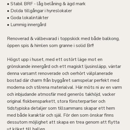
• Stabil BRF - låg belåning & ägd mark
• Dolda tillgångar i hyreslokaler
• Goda lokalintäkter
• Lummig innergård
Renoverad & välbevarad i toppskick med både balkong,
öppen spis & himlen som granne i solid Brf!
Högst upp i huset, med ett ostört läge mot en
grönskande innergård och ett magiskt ljusinsläpp, väntar
denna varsamt renoverade och oerhört välplanerade
bostad där charm från byggåret samspelar perfekt med
moderna och stilrena materialval. Här möts ni av en varm
och inbjudande atmosfär med generös takhöjd, vacker
original fiskbensparkett, stora fönsterpartier och
tidstypiska detaljer som tillsammans skapar ett hem
med både karaktär och själ. För den som önskar finns
dessutom möjlighet att skapa en trea genom att flytta
ut köket till hallen.