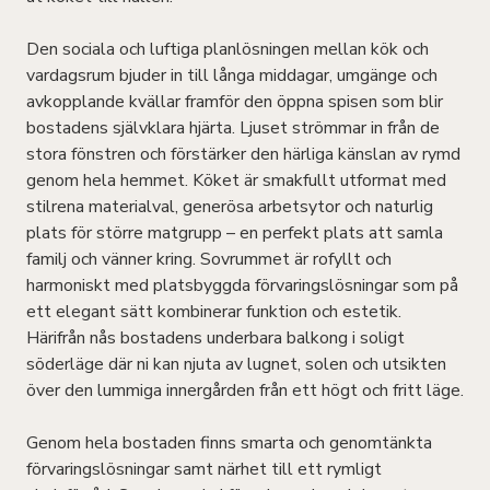
Den sociala och luftiga planlösningen mellan kök och
vardagsrum bjuder in till långa middagar, umgänge och
avkopplande kvällar framför den öppna spisen som blir
bostadens självklara hjärta. Ljuset strömmar in från de
stora fönstren och förstärker den härliga känslan av rymd
genom hela hemmet. Köket är smakfullt utformat med
stilrena materialval, generösa arbetsytor och naturlig
plats för större matgrupp – en perfekt plats att samla
familj och vänner kring. Sovrummet är rofyllt och
harmoniskt med platsbyggda förvaringslösningar som på
ett elegant sätt kombinerar funktion och estetik.
Härifrån nås bostadens underbara balkong i soligt
söderläge där ni kan njuta av lugnet, solen och utsikten
över den lummiga innergården från ett högt och fritt läge.
Genom hela bostaden finns smarta och genomtänkta
förvaringslösningar samt närhet till ett rymligt