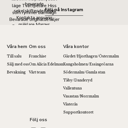
Följ på Instagram
Våra hem
Om oss
Våra kontor
Till salu
Franchise
Gärdet/Hjorthagen/Östermalm
Sälj med oss
Om Alicia Edelman
Kungsholmen/Essingeöarna
Bevakning
Vårt team
Södermalm/Gamla stan
Täby/Danderyd
Vallentuna
Vasastan/Norrmalm
Västerås
Supportkontoret
Följ oss