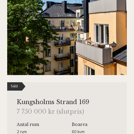
Såld
Kungsholms Strand 169
7 750 000 kr (slutpris)
Antal rum
Boarea
2 rum
60 kvm