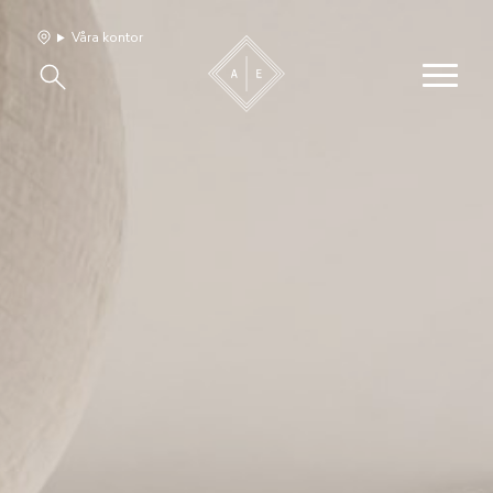
Våra kontor
Våra hem
Sälj med oss
Bevakning
Franchise
Om oss
Vårt team
Jobba med oss