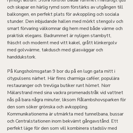
rymligt allrum. Stora fönster badar rummet i naturligt ljus
och skapar en härlig rymd som förstärks av utgången till
balkongen, en perfekt plats för avkoppling och sociala
stunder. Den inbjudande hallen med mörkt stengolv och
smart förvaring välkomnar dig hem med både värme och
praktisk elegans. Badrummet är nyligen stambytt,
fräscht och modernt med vitt kakel, grått klinkergolv
med golvvärme, takdusch med glasväggar och
handdukstork.
På Kungsholmsgatan 9 bor du på en lugn gata mitt i
citypulsens närhet. Här finns charmiga caféer, populära
restauranger och trevliga butiker runt hörnet. Norr
Mälarstrand med sina vackra promenadstråk vid vattnet
nås på bara några minuter, liksom Rålambshovsparken för
den som söker grönska och avkoppling.
Kommunikationerna är utmärkta med tunnelbana, bussar
och Centralstationen inom bekvämt gångavstånd. Ett
perfekt läge för den som vill kombinera stadsliv med