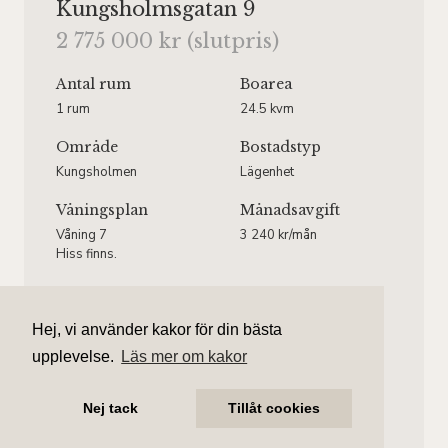
Kungsholmsgatan 9
2 775 000 kr (slutpris)
Antal rum
Boarea
1 rum
24.5 kvm
Område
Bostadstyp
Kungsholmen
Lägenhet
Våningsplan
Månadsavgift
Våning 7
3 240 kr/mån
Hiss finns.
Hej, vi använder kakor för din bästa
upplevelse.
Läs mer om kakor
Subhan Kaki
Ansvarig mäklare
Nej tack
Tillåt cookies
subhan.kaki@aliciaedelman.se
076-838 26 69