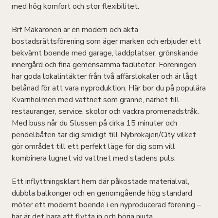
med hög komfort och stor flexibilitet.
Brf Makaronen är en modern och äkta
bostadsrättsförening som äger marken och erbjuder ett
bekvämt boende med garage, laddplatser, grönskande
innergård och fina gemensamma faciliteter. Föreningen
har goda lokalintäkter från två affärslokaler och är lågt
belånad för att vara nyproduktion. Här bor du på populära
Kvarnholmen med vattnet som granne, närhet till
restauranger, service, skolor och vackra promenadstråk.
Med buss når du Slussen på cirka 15 minuter och
pendelbåten tar dig smidigt till Nybrokajen/City vilket
gör området till ett perfekt läge för dig som vill
kombinera lugnet vid vattnet med stadens puls.
Ett inflyttningsklart hem där påkostade materialval,
dubbla balkonger och en genomgående hög standard
möter ett modernt boende i en nyproducerad förening –
här är det bara att flytta in och börja njuta.