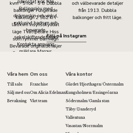
Följ på Instagram
Våra hem
Om oss
Våra kontor
Till salu
Franchise
Gärdet/Hjorthagen/Östermalm
Sälj med oss
Om Alicia Edelman
Kungsholmen/Essingeöarna
Bevakning
Vårt team
Södermalm/Gamla stan
Täby/Danderyd
Vallentuna
Vasastan/Norrmalm