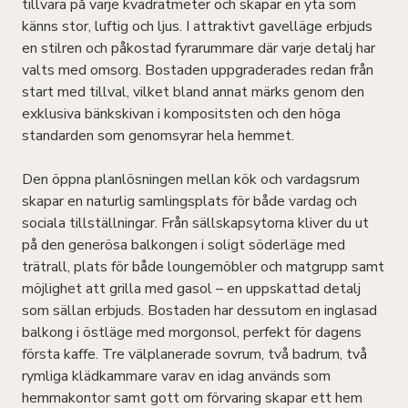
tillvara på varje kvadratmeter och skapar en yta som
känns stor, luftig och ljus. I attraktivt gavelläge erbjuds
en stilren och påkostad fyrarummare där varje detalj har
valts med omsorg. Bostaden uppgraderades redan från
start med tillval, vilket bland annat märks genom den
exklusiva bänkskivan i kompositsten och den höga
standarden som genomsyrar hela hemmet.
Den öppna planlösningen mellan kök och vardagsrum
skapar en naturlig samlingsplats för både vardag och
sociala tillställningar. Från sällskapsytorna kliver du ut
på den generösa balkongen i soligt söderläge med
trätrall, plats för både loungemöbler och matgrupp samt
möjlighet att grilla med gasol – en uppskattad detalj
som sällan erbjuds. Bostaden har dessutom en inglasad
balkong i östläge med morgonsol, perfekt för dagens
första kaffe. Tre välplanerade sovrum, två badrum, två
rymliga klädkammare varav en idag används som
hemmakontor samt gott om förvaring skapar ett hem