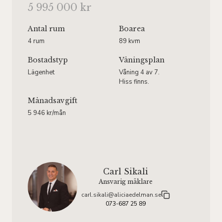
5 995 000 kr
Antal rum
Boarea
4 rum
89 kvm
Bostadstyp
Våningsplan
Lägenhet
Våning 4 av 7.
Hiss finns.
Månadsavgift
5 946 kr/mån
Carl Sikali
Ansvarig mäklare
carl.sikali@aliciaedelman.se
073-687 25 89