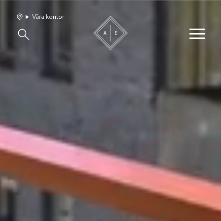
Våra kontor
Våra hem
Sälj med oss
Bevakning
Franchise
Om oss
Vårt team
Jobba med oss