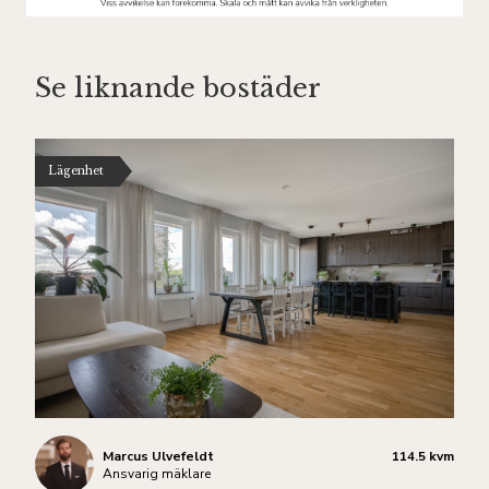
Se liknande bostäder
Lägenhet
Marcus Ulvefeldt
114.5 kvm
Ansvarig mäklare