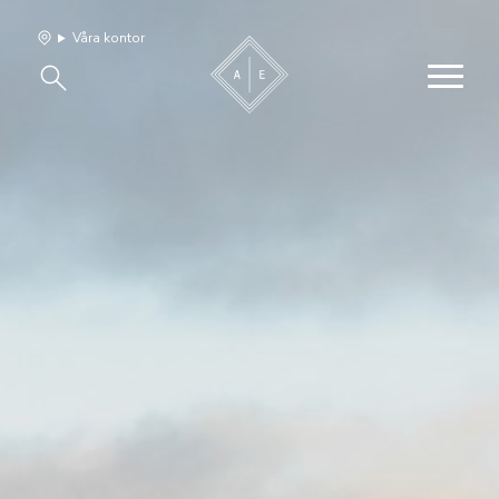
Våra kontor
Våra hem
Sälj med oss
Bevakning
Franchise
Om oss
Vårt team
Jobba med oss