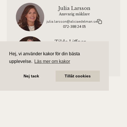
Julia Larsson
Ansvarig mäklare
julia.larsson@aliciaedelman.se
072-388 24 05
Tilde Liffner
Assisterande mäklare
Hej, vi använder kakor för din bästa
tilde.liffner@aliciaedelman.se
072-388 24 17
upplevelse.
Läs mer om kakor
Nej tack
Tillåt cookies