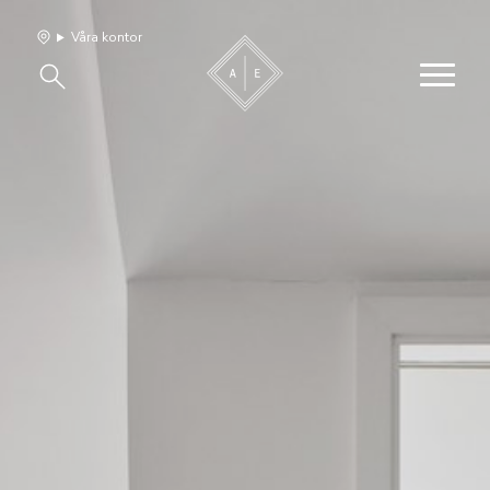
Våra kontor
Våra hem
Sälj med oss
Bevakning
Franchise
Om oss
Vårt team
Jobba med oss