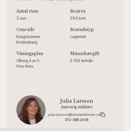
Antal rum
Boarea
2 rum
39.5 kvm
Område
Bostadstyp
Kungsholmen,
Lägenhet
Kristineberg
Våningsplan
Månadsavgift
Våning 4 av 5.
3 383 kr/mån
Hiss finns.
Julia Larsson
Ansvarig mäklare
julia.larsson@aliciaedelman.se
072-388 24 05