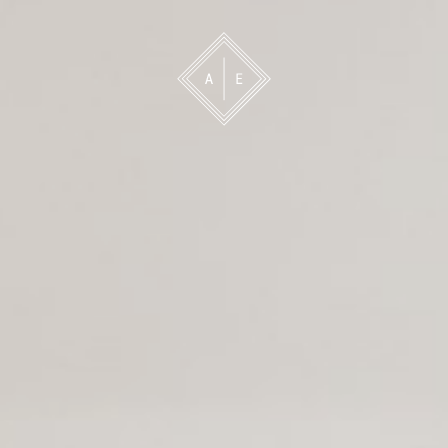
 oss
Bevakning
Franchise
Om oss
Vårt 