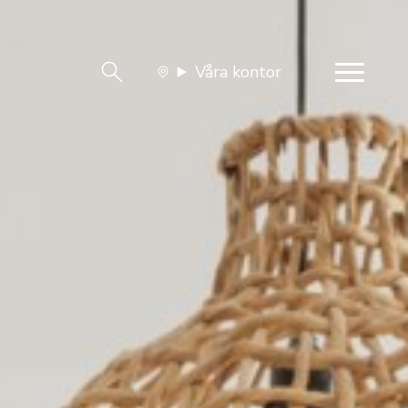
Våra kontor
team
Jobba med oss