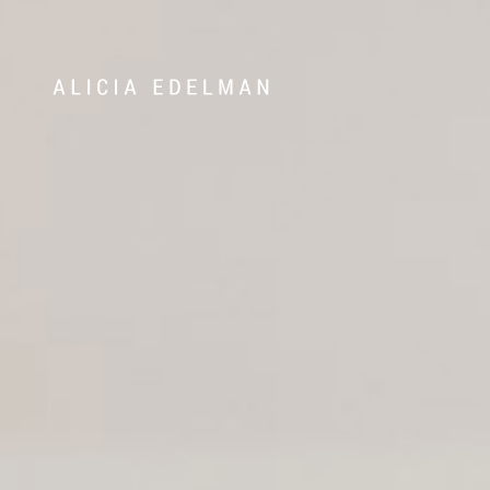
072-388 24 05
Våra hem
Sälj med