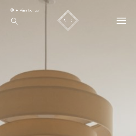
Våra kontor
Våra hem
Sälj med oss
Bevakning
Franchise
Om oss
Vårt team
Jobba med oss