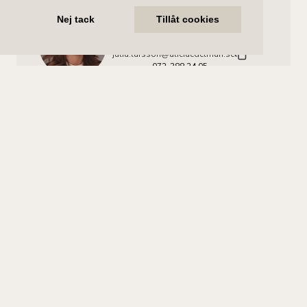
Nej tack
Tillåt cookies
Julia Larsson
Ansvarig mäklare
julia.larsson@aliciaedelman.se
072-388 24 05