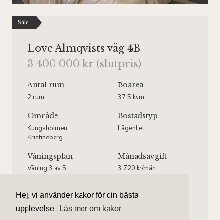
Såld
Love Almqvists väg 4B
3 400 000 kr (slutpris)
Antal rum
Boarea
2 rum
37.5 kvm
Område
Bostadstyp
Kungsholmen,
Lägenhet
Kristineberg
Våningsplan
Månadsavgift
Våning 3 av 5.
3 720 kr/mån
Hiss finns.
Hej, vi använder kakor för din bästa
upplevelse.
Läs mer om kakor