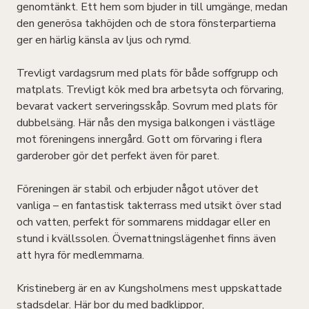
genomtänkt. Ett hem som bjuder in till umgänge, medan
den generösa takhöjden och de stora fönsterpartierna
ger en härlig känsla av ljus och rymd.
Trevligt vardagsrum med plats för både soffgrupp och
matplats. Trevligt kök med bra arbetsyta och förvaring,
bevarat vackert serveringsskåp. Sovrum med plats för
dubbelsäng. Här nås den mysiga balkongen i västläge
mot föreningens innergård. Gott om förvaring i flera
garderober gör det perfekt även för paret.
Föreningen är stabil och erbjuder något utöver det
vanliga – en fantastisk takterrass med utsikt över stad
och vatten, perfekt för sommarens middagar eller en
stund i kvällssolen. Övernattningslägenhet finns även
att hyra för medlemmarna.
Kristineberg är en av Kungsholmens mest uppskattade
stadsdelar. Här bor du med badklippor,