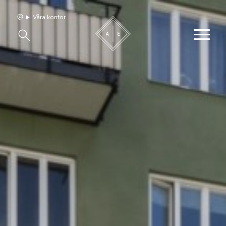
Våra kontor
Våra hem
Sälj med oss
Bevakning
Franchise
Om oss
Vårt team
Jobba med oss