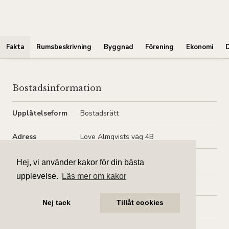
Fakta
Rumsbeskrivning
Byggnad
Förening
Ekonomi
Bostadsinformation
Upplåtelseform
Bostadsrätt
Adress
Love Almqvists väg 4B
Postadress
112 53 STOCKHOLM
Hej, vi använder kakor för din bästa
upplevelse.
Läs mer om kakor
Område
Kungsholmen, Kristineberg
Nej tack
Tillåt cookies
Kommun
Stockholm