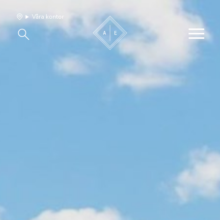
Våra kontor
Våra hem
Sälj med oss
Bevakning
Franchise
Om oss
Vårt team
Jobba med oss