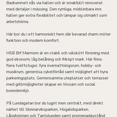
Badrummet nås via hallen och är smakfullt renoverat
med detaljer i mässing. Den rymliga, möblerbara inre
hallen ger extra flexibilitet och lämpar sig utmärkt som
arbetshörna.
Här bor du i ett harmoniskt hem där bevarad charm möter
funktion och modern komfort.
HSB Brf Marmorn är en stabil och välskött förening med
god ekonomi, låg belåning och friköpt mark. Här finns
flera tvättstugor, fyra övernattningsrum, hobby- och
musikrum, generösa cykelförråd samt möjlighet att hyra
parkeringsplats. Gemensamma uteplatser och terrasser
med grillmöjligheter skapar en trivsam och social
boendemiljö.
På Lundagatan bor du lugnt men centralt, med direkt
närhet till Skinnarviksparken, Högalidsparken,
Långholmen och Tantolunden samt promenadavstånd