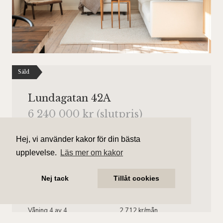
Såld
Lundagatan 42A
6 240 000 kr (slutpris)
Antal rum
Boarea
Hej, vi använder kakor för din bästa
2 rum
54 kvm
upplevelse.
Läs mer om kakor
Område
Bostadstyp
Nej tack
Tillåt cookies
Södermalm/Högalid
Lägenhet
Våningsplan
Månadsavgift
Våning 4 av 4.
2 712 kr/mån
Hiss finns.