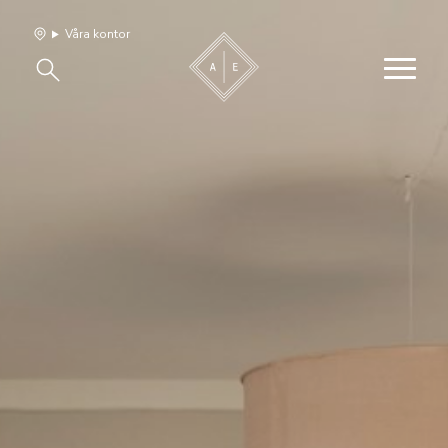
Våra kontor
Våra hem
Sälj med oss
Bevakning
Franchise
Om oss
Vårt team
Jobba med oss