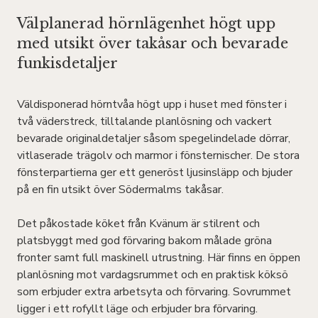
Välplanerad hörnlägenhet högt upp
med utsikt över takåsar och bevarade
funkisdetaljer
Väldisponerad hörntvåa högt upp i huset med fönster i
två väderstreck, tilltalande planlösning och vackert
bevarade originaldetaljer såsom spegelindelade dörrar,
vitlaserade trägolv och marmor i fönsternischer. De stora
fönsterpartierna ger ett generöst ljusinsläpp och bjuder
på en fin utsikt över Södermalms takåsar.
Det påkostade köket från Kvänum är stilrent och
platsbyggt med god förvaring bakom målade gröna
fronter samt full maskinell utrustning. Här finns en öppen
planlösning mot vardagsrummet och en praktisk köksö
som erbjuder extra arbetsyta och förvaring. Sovrummet
ligger i ett rofyllt läge och erbjuder bra förvaring.