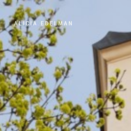
Våra hem
Sälj med