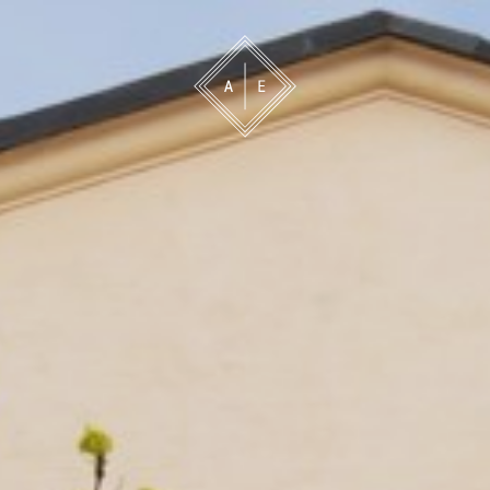
 oss
Bevakning
Franchise
Om oss
Vårt 