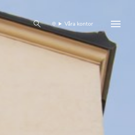
Våra kontor
team
Jobba med oss