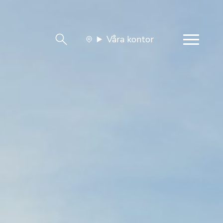
Våra kontor
team
Jobba med oss