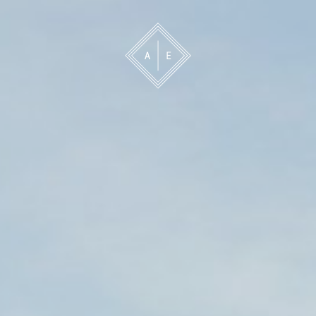
 oss
Bevakning
Franchise
Om oss
Vårt 