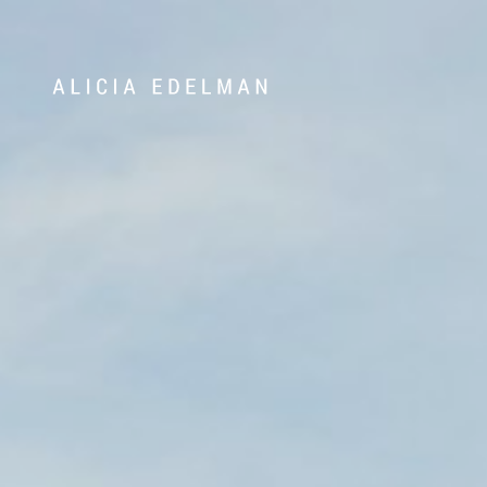
Våra hem
Sälj med