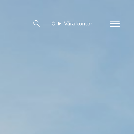
Våra kontor
team
Jobba med oss