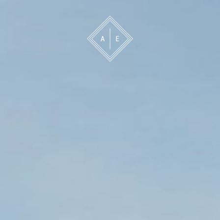
 oss
Bevakning
Franchise
Om oss
Vårt 