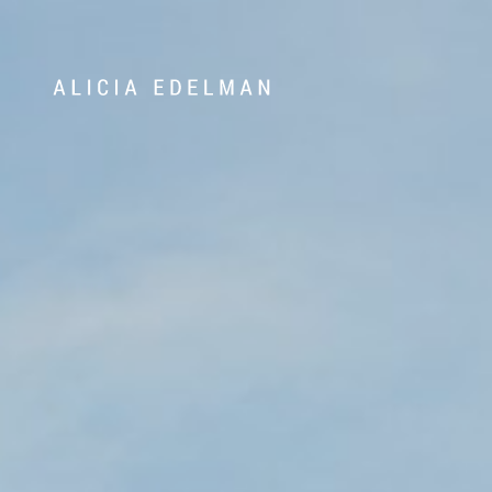
Våra hem
Sälj med