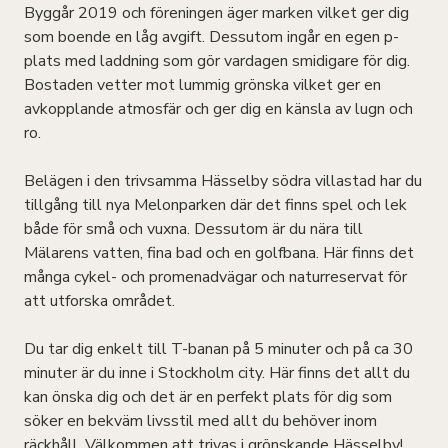
Byggår 2019 och föreningen äger marken vilket ger dig
som boende en låg avgift. Dessutom ingår en egen p-
plats med laddning som gör vardagen smidigare för dig.
Bostaden vetter mot lummig grönska vilket ger en
avkopplande atmosfär och ger dig en känsla av lugn och
ro.
Belägen i den trivsamma Hässelby södra villastad har du
tillgång till nya Melonparken där det finns spel och lek
både för små och vuxna. Dessutom är du nära till
Mälarens vatten, fina bad och en golfbana. Här finns det
många cykel- och promenadvägar och naturreservat för
att utforska området.
Du tar dig enkelt till T-banan på 5 minuter och på ca 30
minuter är du inne i Stockholm city. Här finns det allt du
kan önska dig och det är en perfekt plats för dig som
söker en bekväm livsstil med allt du behöver inom
räckhåll. Välkommen att trivas i grönskande Hässelby!