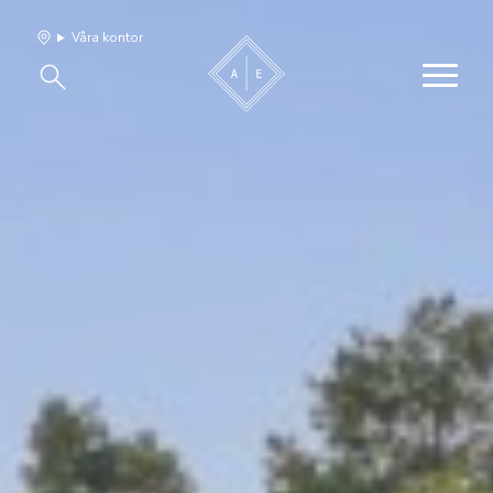
Våra kontor
Våra hem
Sälj med oss
Bevakning
Franchise
Om oss
Vårt team
Jobba med oss