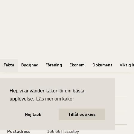
Fakta
Byggnad
Förening
Ekonomi
Dokument
Viktig i
Bostadsinformation
Hej, vi använder kakor för din bästa
upplevelse.
Läs mer om kakor
Upplåtelseform
Bostadsrätt
Nej tack
Tillåt cookies
Adress
Måbärsstigen 29
Postadress
165 65 Hässelby