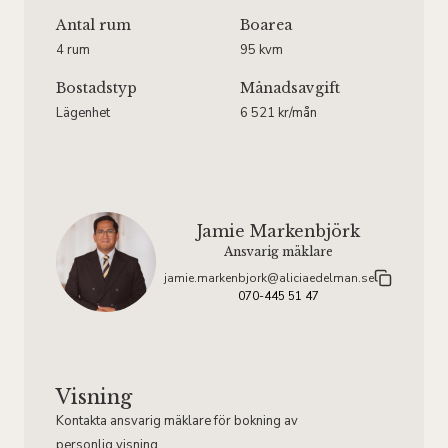
Antal rum
Boarea
4 rum
95 kvm
Bostadstyp
Månadsavgift
Lägenhet
6 521 kr/mån
Jamie Markenbjörk
Ansvarig mäklare
jamie.markenbjork@aliciaedelman.se
070-445 51 47
Visning
Kontakta ansvarig mäklare för bokning av
personlig visning.