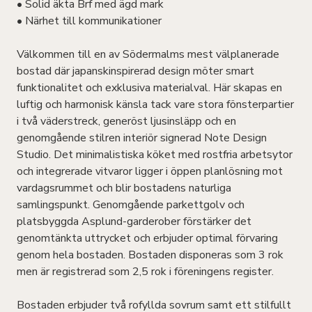
• Solid äkta Brf med ägd mark
• Närhet till kommunikationer
Välkommen till en av Södermalms mest välplanerade
bostad där japanskinspirerad design möter smart
funktionalitet och exklusiva materialval. Här skapas en
luftig och harmonisk känsla tack vare stora fönsterpartier
i två väderstreck, generöst ljusinsläpp och en
genomgående stilren interiör signerad Note Design
Studio. Det minimalistiska köket med rostfria arbetsytor
och integrerade vitvaror ligger i öppen planlösning mot
vardagsrummet och blir bostadens naturliga
samlingspunkt. Genomgående parkettgolv och
platsbyggda Asplund-garderober förstärker det
genomtänkta uttrycket och erbjuder optimal förvaring
genom hela bostaden. Bostaden disponeras som 3 rok
men är registrerad som 2,5 rok i föreningens register.
Bostaden erbjuder två rofyllda sovrum samt ett stilfullt