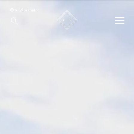
Våra kontor
Våra hem
Sälj med oss
Bevakning
Franchise
Om oss
Vårt team
Jobba med oss