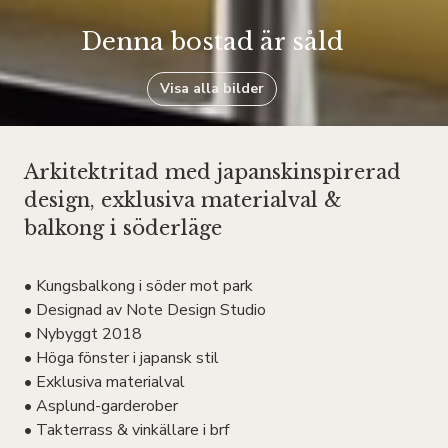
Denna bostad är såld
Visa alla bilder
Arkitektritad med japanskinspirerad
design, exklusiva materialval &
balkong i söderläge
• Kungsbalkong i söder mot park
• Designad av Note Design Studio
• Nybyggt 2018
• Höga fönster i japansk stil
• Exklusiva materialval
• Asplund-garderober
• Takterrass & vinkällare i brf