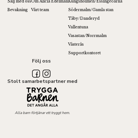
Sälj med oss
Om Alicia Edelman
Kungsholmen/Essingeöarna
Bevakning
Vårt team
Södermalm/Gamla stan
Täby/Danderyd
Vallentuna
Vasastan/Norrmalm
Västerås
Supportkontoret
Följ oss
Stolt samarbetspartner med
Alla barn förtjänar ett tryggt hem.