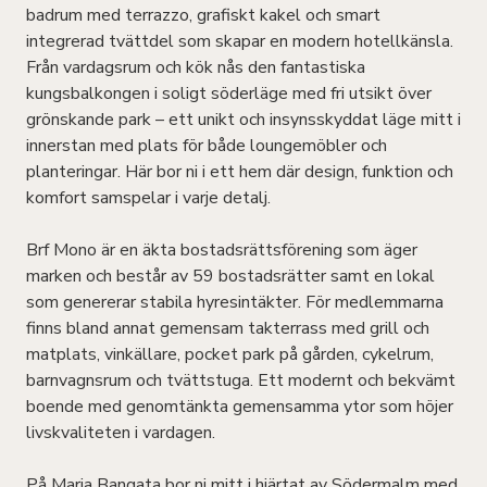
badrum med terrazzo, grafiskt kakel och smart
integrerad tvättdel som skapar en modern hotellkänsla.
Från vardagsrum och kök nås den fantastiska
kungsbalkongen i soligt söderläge med fri utsikt över
grönskande park – ett unikt och insynsskyddat läge mitt i
innerstan med plats för både loungemöbler och
planteringar. Här bor ni i ett hem där design, funktion och
komfort samspelar i varje detalj.
Brf Mono är en äkta bostadsrättsförening som äger
marken och består av 59 bostadsrätter samt en lokal
som genererar stabila hyresintäkter. För medlemmarna
finns bland annat gemensam takterrass med grill och
matplats, vinkällare, pocket park på gården, cykelrum,
barnvagnsrum och tvättstuga. Ett modernt och bekvämt
boende med genomtänkta gemensamma ytor som höjer
livskvaliteten i vardagen.
På Maria Bangata bor ni mitt i hjärtat av Södermalm med