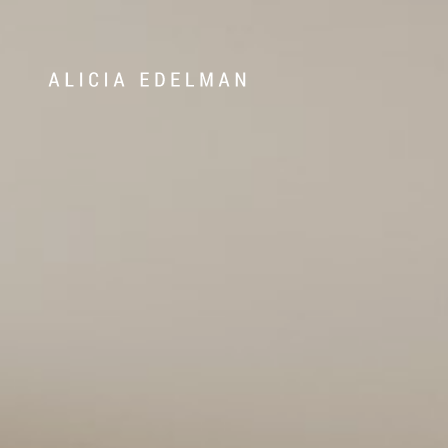
Våra hem
Sälj med