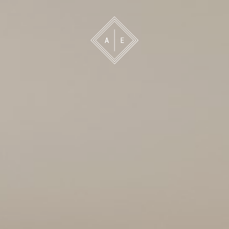
 oss
Bevakning
Franchise
Om oss
Vårt 