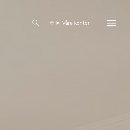
Våra kontor
team
Jobba med oss