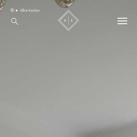
Våra kontor
Våra hem
Sälj med oss
Bevakning
Franchise
Om oss
Vårt team
Jobba med oss