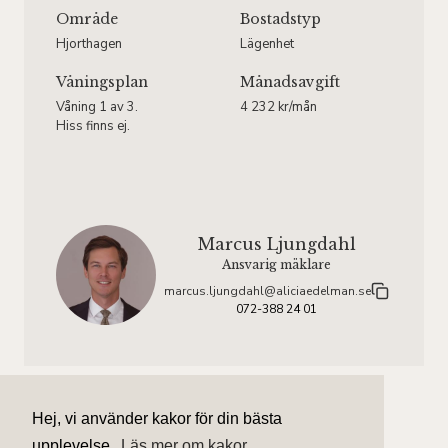
Område
Bostadstyp
Hjorthagen
Lägenhet
Våningsplan
Månadsavgift
Våning 1 av 3.
4 232 kr/mån
Hiss finns ej.
Marcus Ljungdahl
Ansvarig mäklare
marcus.ljungdahl@aliciaedelman.se
072-388 24 01
Hej, vi använder kakor för din bästa
upplevelse.
Läs mer om kakor