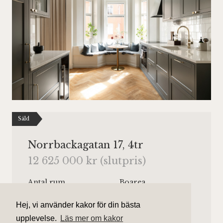
Såld
Norrbackagatan 17, 4tr
12 625 000 kr (slutpris)
Antal rum
Boarea
3 rum
78 kvm
Hej, vi använder kakor för din bästa
Område
Bostadstyp
upplevelse.
Läs mer om kakor