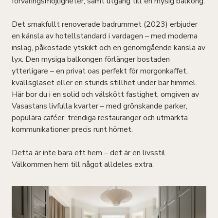
förvaringsmöjligheter, samt utgång till en mysig balkong.
Det smakfullt renoverade badrummet (2023) erbjuder
en känsla av hotellstandard i vardagen – med moderna
inslag, påkostade ytskikt och en genomgående känsla av
lyx. Den mysiga balkongen förlänger bostaden
ytterligare – en privat oas perfekt för morgonkaffet,
kvällsglaset eller en stunds stillhet under bar himmel.
Här bor du i en solid och välskött fastighet, omgiven av
Vasastans livfulla kvarter – med grönskande parker,
populära caféer, trendiga restauranger och utmärkta
kommunikationer precis runt hörnet.
Detta är inte bara ett hem – det är en livsstil.
Välkommen hem till något alldeles extra.