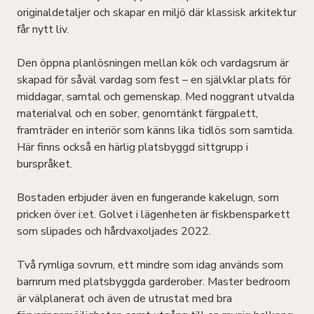
originaldetaljer och skapar en miljö där klassisk arkitektur
får nytt liv.
Den öppna planlösningen mellan kök och vardagsrum är
skapad för såväl vardag som fest – en självklar plats för
middagar, samtal och gemenskap. Med noggrant utvalda
materialval och en sober, genomtänkt färgpalett,
framträder en interiör som känns lika tidlös som samtida.
Här finns också en härlig platsbyggd sittgrupp i
burspråket.
Bostaden erbjuder även en fungerande kakelugn, som
pricken över i:et. Golvet i lägenheten är fiskbensparkett
som slipades och hårdvaxoljades 2022.
Två rymliga sovrum, ett mindre som idag används som
barnrum med platsbyggda garderober. Master bedroom
är välplanerat och även de utrustat med bra