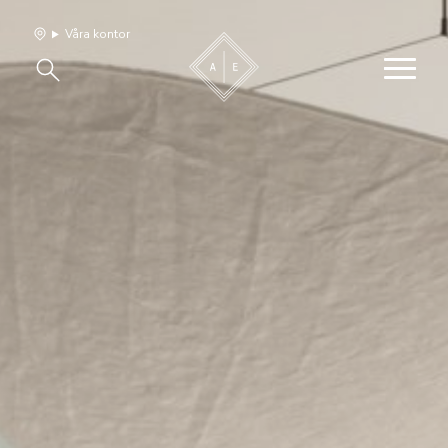
Våra kontor
Våra hem
Sälj med oss
Bevakning
Franchise
Om oss
Vårt team
Jobba med oss