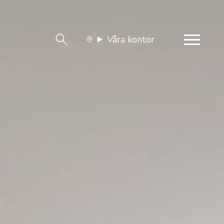
Våra kontor
team
Jobba med oss