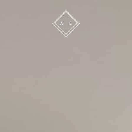
 oss
Bevakning
Franchise
Om oss
Vårt 