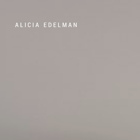
Våra hem
Sälj med