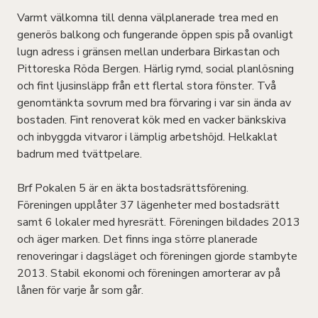
Varmt välkomna till denna välplanerade trea med en
generös balkong och fungerande öppen spis på ovanligt
lugn adress i gränsen mellan underbara Birkastan och
Pittoreska Röda Bergen. Härlig rymd, social planlösning
och fint ljusinsläpp från ett flertal stora fönster. Två
genomtänkta sovrum med bra förvaring i var sin ända av
bostaden. Fint renoverat kök med en vacker bänkskiva
och inbyggda vitvaror i lämplig arbetshöjd. Helkaklat
badrum med tvättpelare.
Brf Pokalen 5 är en äkta bostadsrättsförening.
Föreningen upplåter 37 lägenheter med bostadsrätt
samt 6 lokaler med hyresrätt. Föreningen bildades 2013
och äger marken. Det finns inga större planerade
renoveringar i dagsläget och föreningen gjorde stambyte
2013. Stabil ekonomi och föreningen amorterar av på
lånen för varje år som går.