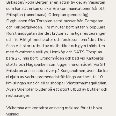
Birkastan/Röda Bergen är en attraktiv del av Vasastan
som har allt ni kan önska! Bra kommunikationer från S:t
Eriksplan (tunnelbana), Odenplan (pendeltåg),
Flygbussen från Torsplan samt bussar från Torsgatan
och Karlbergsvägen. Tre minuter bort hittar ni populära
Rörstrandsgatan där det kryllar av härliga restauranger
och fik. Rikligt med skolor och förskolor i området. Det
finns ett stort utbud av matbutiker och gym i närheten
med favoriterna Willys, Hemköp och SATS Torsplan
bara 2-3 min bort. Grönområden och bad vid Karlbergs
slotts och Hagaparken som ligger i närområdet. Via S:t
Eriksbron är ni snabbt över på Kungsholmen, även där kan
ni njuta av vackra promenadstråk längs vattnet, ta 10
km-slingan runt ön eller shoppa i Västermalmsgallerian.
Även Odenplan bjuder på ett stort utbud av butiker och
restauranger.
Välkomna att kontakta ansvarig mäklare för att boka
visning!