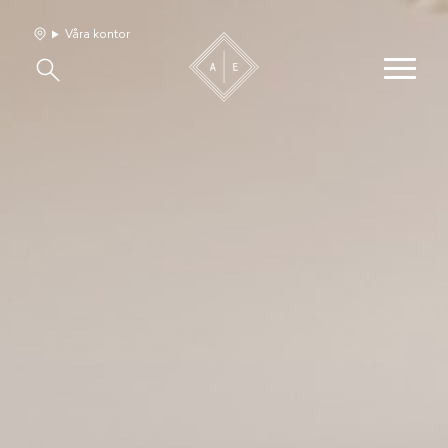
Våra kontor
Våra hem
Sälj med oss
Bevakning
Franchise
Om oss
Vårt team
Jobba med oss