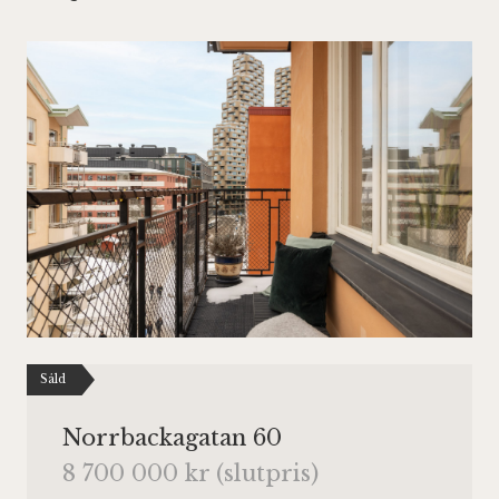
Såld
Norrbackagatan 60
8 700 000 kr (slutpris)