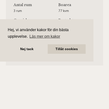
Antal rum
Boarea
3 rum
77 kvm
Område
Bostadstyp
Vasastan/Röda Bergen
Lägenhet
Hej, vi använder kakor för din bästa
Våningsplan
Månadsavgift
upplevelse.
Läs mer om kakor
Våning 3 av 5.
5 778 kr/mån
Hiss finns.
Nej tack
Tillåt cookies
Amanda Treutiger
Ansvarig mäklare
amanda.treutiger@aliciaedelman.se
072-388 24 07