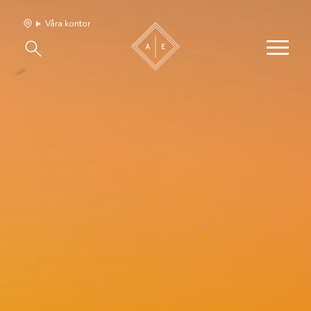
Våra kontor
Våra hem
Sälj med oss
Bevakning
Franchise
Om oss
Vårt team
Jobba med oss