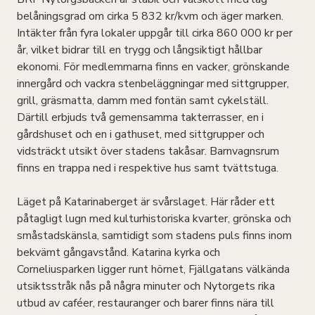
belåningsgrad om cirka 5 832 kr/kvm och äger marken.
Intäkter från fyra lokaler uppgår till cirka 860 000 kr per
år, vilket bidrar till en trygg och långsiktigt hållbar
ekonomi. För medlemmarna finns en vacker, grönskande
innergård och vackra stenbeläggningar med sittgrupper,
grill, gräsmatta, damm med fontän samt cykelställ.
Därtill erbjuds två gemensamma takterrasser, en i
gårdshuset och en i gathuset, med sittgrupper och
vidsträckt utsikt över stadens takåsar. Barnvagnsrum
finns en trappa ned i respektive hus samt tvättstuga.
Läget på Katarinaberget är svårslaget. Här råder ett
påtagligt lugn med kulturhistoriska kvarter, grönska och
småstadskänsla, samtidigt som stadens puls finns inom
bekvämt gångavstånd. Katarina kyrka och
Corneliusparken ligger runt hörnet, Fjällgatans välkända
utsiktsstråk nås på några minuter och Nytorgets rika
utbud av caféer, restauranger och barer finns nära till