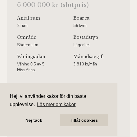
6 000 000 kr (slutpris)
Antal rum
Boarea
2 rum
56 kvm
Område
Bostadstyp
Södermalm
Lägenhet
Våningsplan
Månadsavgift
Våning 0.5 av 5.
3 810 kr/mån
Hiss finns.
Hej, vi använder kakor för din bästa
upplevelse.
Läs mer om kakor
Henrik Duong
Ansvarig mäklare
Nej tack
Tillåt cookies
henrik.duong@aliciaedelman.se
076-396 57 55