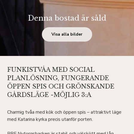
Denna bostad är såld
Visa alla bilder
FUNKISTVÅA MED SOCIAL
PLANLÖSNING, FUNGERANDE
ÖPPEN SPIS OCH GRÖNSKANDE
GÅRDSLÄGE -MÖJLIG 3:A
Charmig tvåa med kök och öppen spis – attraktivt läge
med Katarina kyrka precis utanför porten.
BRF Nytorgsbacken är stabil och välskött med låg