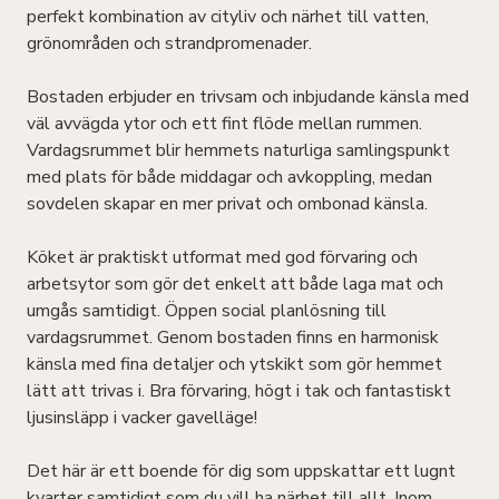
perfekt kombination av cityliv och närhet till vatten,
grönområden och strandpromenader.
Bostaden erbjuder en trivsam och inbjudande känsla med
väl avvägda ytor och ett fint flöde mellan rummen.
Vardagsrummet blir hemmets naturliga samlingspunkt
med plats för både middagar och avkoppling, medan
sovdelen skapar en mer privat och ombonad känsla.
Köket är praktiskt utformat med god förvaring och
arbetsytor som gör det enkelt att både laga mat och
umgås samtidigt. Öppen social planlösning till
vardagsrummet. Genom bostaden finns en harmonisk
känsla med fina detaljer och ytskikt som gör hemmet
lätt att trivas i. Bra förvaring, högt i tak och fantastiskt
ljusinsläpp i vacker gavelläge!
Det här är ett boende för dig som uppskattar ett lugnt
kvarter samtidigt som du vill ha närhet till allt. Inom