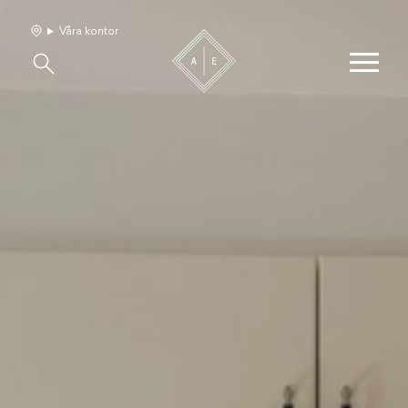
Våra kontor
Våra hem
Sälj med oss
Bevakning
Franchise
Om oss
Vårt team
Jobba med oss