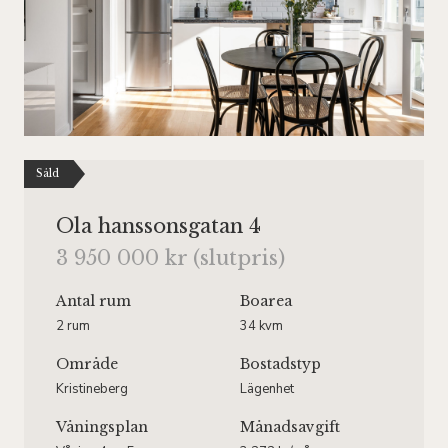
Såld
Ola hanssonsgatan 4
3 950 000 kr (slutpris)
Antal rum
Boarea
2 rum
34 kvm
Område
Bostadstyp
Kristineberg
Lägenhet
Våningsplan
Månadsavgift