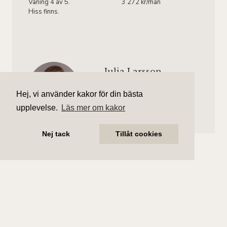
Våning 4 av 5.
3 272 kr/mån
Hiss finns.
Julia Larsson
Ansvarig mäklare
Hej, vi använder kakor för din bästa
julia.larsson@aliciaedelman.se
072-388 24 05
upplevelse.
Läs mer om kakor
Nej tack
Tillåt cookies