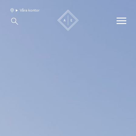
Våra kontor
Våra hem
Sälj med oss
Bevakning
Franchise
Om oss
Vårt team
Jobba med oss