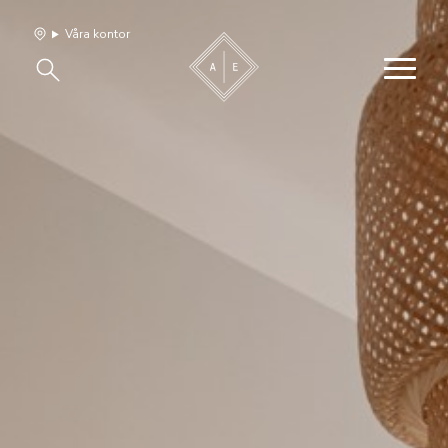
Våra kontor
Våra hem
Sälj med oss
Bevakning
Franchise
Om oss
Vårt team
Jobba med oss