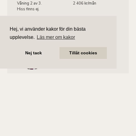
Våning 2 av 3.
2 406 kr/mån
Hiss finns ej.
Hej, vi använder kakor för din bästa
upplevelse.
Läs mer om kakor
William Lindvall
Ansvarig mäklare
Nej tack
Tillåt cookies
william.lindvall@aliciaedelman.se
072-388 24 12
Tilde Liffner
Assisterande mäklare
tilde.liffner@aliciaedelman.se
072-388 24 17