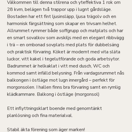
Välkommen till denna stilrena och yteffektiva 1 rok om
28 kvm, belägen två trappor upp i lugnt gårdsläge.
Bostaden har ett fint ljusinsläpp, ljusa trägolv och en
harmonisk färgsättning som skapar en trivsam helhet.
Allrummet rymmer både soffgrupp och matplats och har
en smart sovalkov som avskiljs med en elegant ribbvägg
i trä – en ombonad sovplats med plats för dubbelsäng
och praktisk förvaring. Köket är modernt med vita släta
luckor, vitt kakel i tegelutförande och goda arbetsytor.
Badrummet är helkaklat i vitt med dusch, WC och
kommod samt infälld belysning. Från vardagsrummet nås
balkongen i östläge mot lugn innergård – perfekt för
morgonsolen. I hallen finns bra förvaring samt en rymlig
klädkammare. Balkong i östläge (morgonsol)
Ett inflyttningsklart boende med genomtänkt
planlösning och fina materialval.
Stabil äkta förening som äger marken!